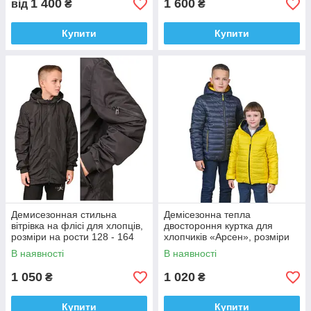
1 400
1 600
від
₴
₴
Купити
Купити
Демисезонная стильна
Демісезонна тепла
вітрівка на флісі для хлопців,
двостороння куртка для
розміри на рости 128 - 164
хлопчиків «Арсен», розміри
на зріст 122-158
В наявності
В наявності
1 050
1 020
₴
₴
Купити
Купити