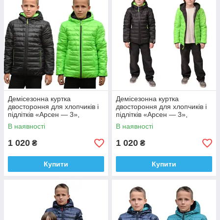
Демісезонна куртка
Демісезонна куртка
двостороння для хлопчиків і
двостороння для хлопчиків і
підлітків «Арсен — 3»,
підлітків «Арсен — 3»,
розміри на зріст 116 — 158
розміри на зріст 116 — 158
В наявності
В наявності
1 020
1 020
₴
₴
Купити
Купити