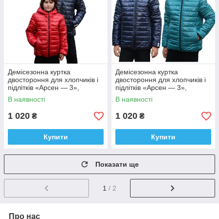
Демісезонна куртка
Демісезонна куртка
двостороння для хлопчиків і
двостороння для хлопчиків і
підлітків «Арсен — 3»,
підлітків «Арсен — 3»,
розміри на зріст 116 — 158
розміри на зріст 116 — 134
В наявності
В наявності
1 020
1 020
₴
₴
Купити
Купити
Показати ще
1
/ 2
Про нас