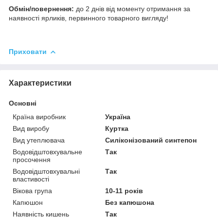
Обмін/повернення:
до 2 днів від моменту отримання за
наявності ярликів, первинного товарного вигляду!
Приховати
Характеристики
Основні
Країна виробник
Україна
Вид виробу
Куртка
Вид утеплювача
Силіконізований синтепон
Водовідштовхувальне
Так
просочення
Водовідштовхувальні
Так
властивості
Вікова група
10-11 років
Капюшон
Без капюшона
Наявність кишень
Так