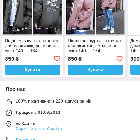
Підліткова куртка-вітровка
Підліткова куртка-вітровка
Деми
для хлопчиків, розміри на
для дівчаток, розміри на
дівч
зріст 140 — 164
зріст 140 — 164
140 
850
850
900
₴
₴
Купити
Купити
Про нас
100% позитивних з 220 відгуків за рік
Працює з 01.06.2013
м. Харків
Харків, Харків, Україна
Контакти