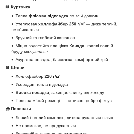
🧥
Курточка
Тепла
флісова підкладка
по всій довжині
Утеплювач
холлофайбер 250 г/м²
— дуже теплий,
не збивається
Зручний та глибокий капюшон
Міцна водостійка плащівка
Канада
: краплі води й
бруду
скочуються
Акуратна посадка, блискавка, комфортний крій
👖
Штани
Холлофайбер
220 г/м²
Усередині тепла підкладка
Висока посадка
, захищає спинку від холоду
Пояс на м’якій резинці — не тисне, добре фіксує
🌧
Переваги
Легкий і теплий комплект, дитина рухається вільно
Не промокає, не продувається
Зносостійка тканина, не витирається