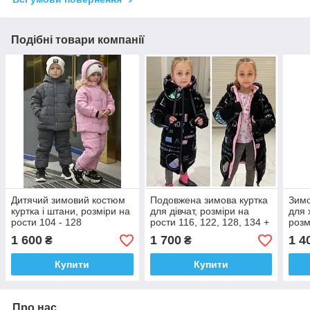
Подібні товари компанії
Дитячий зимовий костюм
Подовжена зимова куртка
Зимо
куртка і штани, розміри на
для дівчат, розміри на
для 
рости 104 - 128
рости 116, 122, 128, 134 +
розм
відеогляд!!
1 600
1 700
1 4
₴
₴
Купити
Купити
Про нас