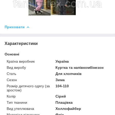
Приховати
Характеристики
Основні
Країна виробник
Україна
Вид виробу
Куртка та напівкомбінезон
Стать
Для хлопчиків
Сезон
Зима
Розмір дитячого одягу (за
104-110
зростом)
Колір
Сірий
Тип тканини
Плащівка
Вид утеплювача
Холлофайбер
Матеріал підкладки
Фліс