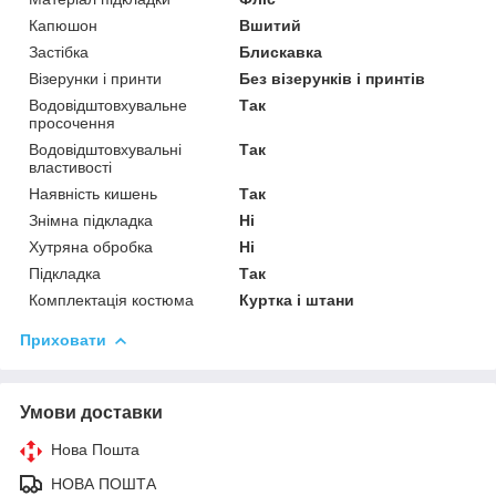
Капюшон
Вшитий
Застібка
Блискавка
Візерунки і принти
Без візерунків і принтів
Водовідштовхувальне
Так
просочення
Водовідштовхувальні
Так
властивості
Наявність кишень
Так
Знімна підкладка
Ні
Хутряна обробка
Ні
Підкладка
Так
Комплектація костюма
Куртка і штани
Приховати
Умови доставки
Нова Пошта
НОВА ПОШТА