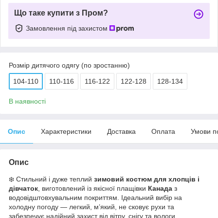
Що таке купити з Пром?
Замовлення під захистом
Розмір дитячого одягу (по зростанню)
104-110
110-116
116-122
122-128
128-134
В наявності
Опис
Характеристики
Доставка
Оплата
Умови п
Опис
❄️ Стильний і дуже теплий
зимовий костюм для хлопців і
дівчаток
, виготовлений із якісної плащівки
Канада
з
водовідштовхувальним покриттям. Ідеальний вибір на
холодну погоду — легкий, м’який, не сковує рухи та
забезпечує надійний захист від вітру, снігу та вологи.