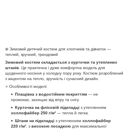
❄️ Зимовий дитячий костюм для хлопчиків та дівчаток —
теплий, зручний, трендовий
Зимовий костюм складається з курточки та утеплених
штанів
. Це практична і дуже комфортна модель для
щоденного носіння у холодну пору року. Костюм розроблений
з акцентом на тепло, зручність і сучасний дизайн.
⭐ Особливості моделі:
Плащівка з водостійким покриттям
— не
промокає, захищає від вітру та снігу.
Курточка на флісовій підкладці
з утепленням
холлофайбер 250 г/м²
— тепла й легка.
Штани на підкладці
з утепленням
холлофайбер
220 г/м²
, з
високою посадкою
для максимальної