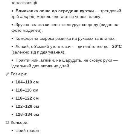
теплоізоляції.
Блискавка лише до середини куртки
— трендовий
крій
анорак
, модель одягається через голову.
Зручна велика кишеня-«кенгуру» спереду (видно на
фото моделей).
Комфортна широка резинка на рукавах та штанах.
Легкий, об’ємний утеплювач — дитині тепло до
–20°C
(залежно від піддягування).
Практичний, м’який, не шарудить, не сковує рухи —
ідеальний для активних дітей.
📏 Розміри:
104–110 см
110–116 см
116–122 см
122–128 см
128–134 см
🎨 Кольори:
сірий графіт