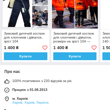
Зимовий дитячий костюм
Зимовий дитячий костюм
Зимо
для хлопчиків і дівчаток,
для хлопчиків і дівчаток,
хлоп
зріст 104
розміри на зріст 104 —
140-
122
1 400
1 400
1 5
₴
₴
Купити
Купити
Про нас
100% позитивних з 220 відгуків за рік
Працює з 01.06.2013
м. Харків
Харків, Харків, Україна