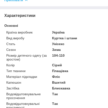
Приховати
Характеристики
Основні
Країна виробник
Україна
Вид виробу
Куртка і штани
Стать
Унісекс
Сезон
Зима
Розмір дитячого одягу (за
104-110
зростом)
Колір
Сірий
Тип тканини
Плащівка
Матеріал підкладки
Фліс
Капюшон
Вшитий
Застібка
Блискавка
Водовідштовхувальне
Так
просочення
Водовідштовхувальні
Так
властивості