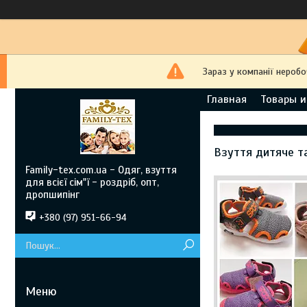
Зараз у компанії неробо
Главная
Товары и
Взуття дитяче та
Family-tex.com.ua - Одяг, взуття
для всієї сім"ї - роздріб, опт,
дропшипінг
+380 (97) 951-66-94