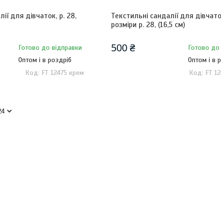
ії для дівчаток, р. 28,
Текстильні сандалії для дівчато
розміри р. 28, (16,5 см)
500 ₴
Готово до відправки
Готово до
Оптом і в роздріб
Оптом і в 
FT 12475 крем
FT 1