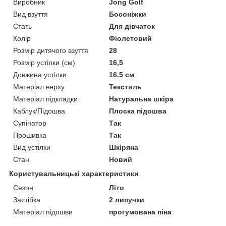
Виробник
Jong Golf
Вид взуття
Босоніжки
Стать
Для дівчаток
Колір
Фіолетовий
Розмір дитячого взуття
28
Розмір устілки (см)
16,5
Довжина устілки
16.5 см
Матеріал верху
Текстиль
Матеріал підкладки
Натуральна шкіра
Каблук/Підошва
Плоска підошва
Супінатор
Так
Прошивка
Так
Вид устілки
Шкіряна
Стан
Новий
Користувальницькі характеристики
Сезон
Літо
Застібка
2 липучки
Матеріал підошви
прогумована піна