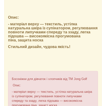
Опис:
- матеріал верху — текстиль, устілка
натуральна шкіра із супінатором, регулювання
повноти липучками спереду та ззаду, легка
підошва — високоякісна прогумована
піна, защита носка
Стильний дизайн, чудова якість!
Босоніжки для дівчаток і хлопчиків від ТМ Jong Golf
Опис:
- матеріал верху — текстиль, устілка натуральна шкіра
із супінатором, регулювання повноти липучками
спереду та ззаду, легка підошва — високоякісна
прогумована піна, захист носка