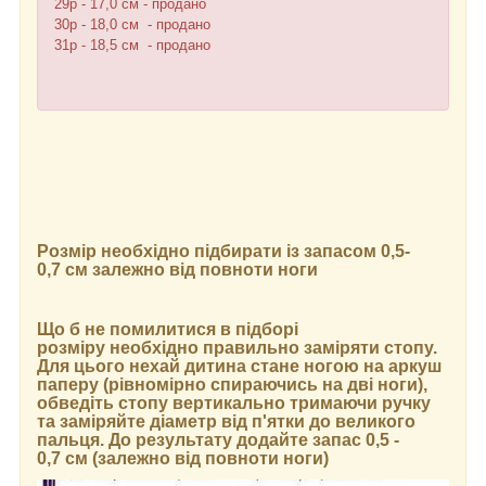
29р - 17,0 см - продано
30р - 18,0 см - продано
31р - 18,5 см - продано
Розмір необхідно підбирати із запасом 0,5-
0,7 см залежно від повноти ноги
Що б не помилитися в підборі
розміру необхідно правильно заміряти стопу.
Для цього нехай дитина стане ногою на аркуш
паперу (рівномірно спираючись на дві ноги),
обведіть стопу вертикально тримаючи ручку
та заміряйте діаметр від п'ятки до великого
пальця. До результату додайте запас 0,5 -
0,7 см (залежно від повноти ноги)