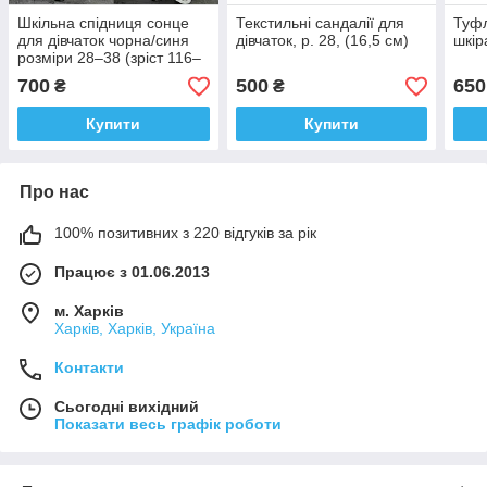
Шкільна спідниця сонце
Текстильні сандалії для
Туфл
для дівчаток чорна/синя
дівчаток, р. 28, (16,5 см)
шкір
розміри 28–38 (зріст 116–
152 см)
700
500
650
₴
₴
Купити
Купити
Про нас
100% позитивних з 220 відгуків за рік
Працює з 01.06.2013
м. Харків
Харків, Харків, Україна
Контакти
Сьогодні вихідний
Показати весь графік роботи