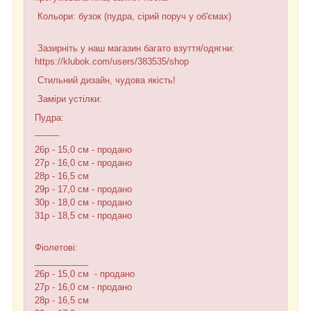
Кольори: бузок (пудра, сірий поруч у об'ємах)
Зазирніть у наш магазин багато взуття/одягни:
https://klubok.com/users/383535/shop
Стильний дизайн, чудова якість!
Заміри устілки:
Пудра:
_____
26р - 15,0 см - продано
27р - 16,0 см - продано
28р - 16,5 см
29р - 17,0 см - продано
30р - 18,0 см - продано
31р - 18,5 см - продано
Фіолетові:
___________
26р - 15,0 см - продано
27р - 16,0 см - продано
28р - 16,5 см