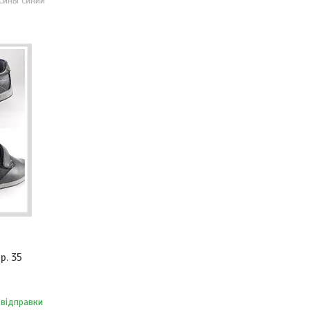
сины синий
р. 35
 відправки