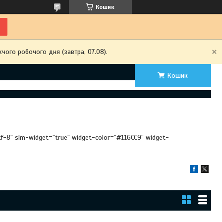
Кошик
чого робочого дня (завтра, 07.08).
Кошик
utf-8" slm-widget="true" widget-color="#116CC9" widget-