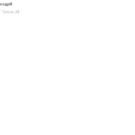
роздріб
T Tom.m 24