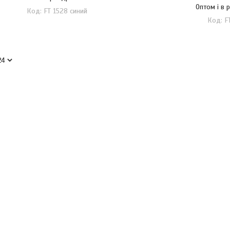
Оптом і в 
FT 1528 синий
F