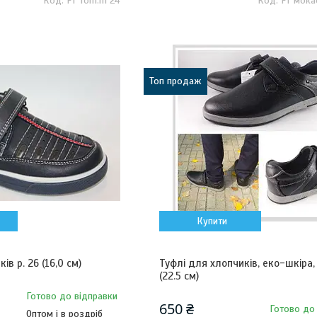
FT Tom.m 24
FT мока
Топ продаж
Купити
ів р. 26 (16,0 см)
Туфлі для хлопчиків, еко-шкіра, 
(22.5 см)
Готово до відправки
650 ₴
Готово до
Оптом і в роздріб