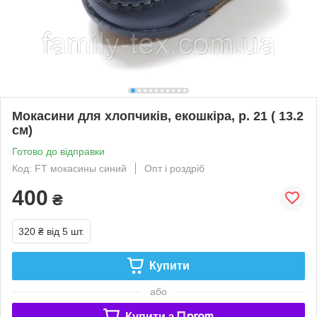
Мокасини для хлопчиків, екошкіра, р. 21 ( 13.2
cм)
Готово до відправки
Код: FT мокасины синий
Опт і роздріб
400
₴
320 ₴
від 5 шт.
Купити
або
Купити з