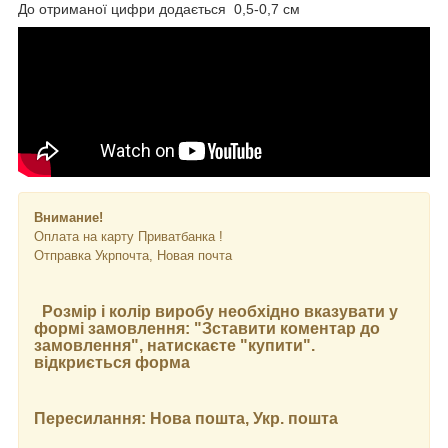
До отриманої цифри додається 0,5-0,7 см
Внимание!
Оплата на карту Приватбанка !
Отправка Укрпочта, Новая почта
Розмір і колір виробу необхідно вказувати у
формі замовлення: "Зставити коментар до
замовлення", натискаєте "купити".
відкриється форма
Пересилання: Нова пошта, Укр. пошта