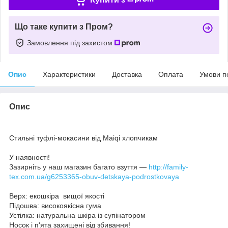
Що таке купити з Пром?
Замовлення під захистом
Опис
Характеристики
Доставка
Оплата
Умови п
Опис
Стильні туфлі-мокасини від Maiqi хлопчикам
У наявності!
Зазирніть у наш магазин багато взуття —
http://family-
tex.com.ua/g6253365-obuv-detskaya-podrostkovaya
Верх: екошкіра вищої якості
Підошва: високоякісна гума
Устілка: натуральна шкіра із супінатором
Носок і п'ята захищені від збивання!