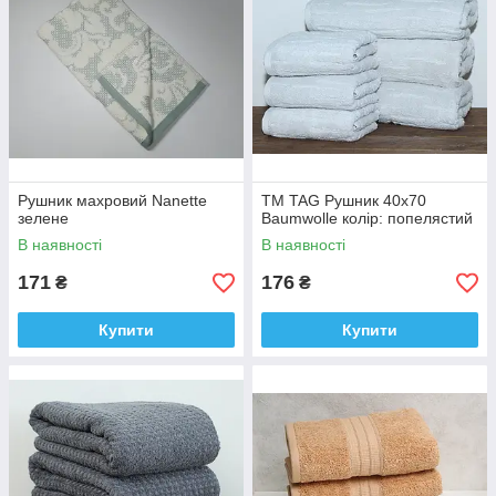
Рушник махровий Nanette
ТМ TAG Рушник 40х70
зелене
Baumwolle колір: попелястий
В наявності
В наявності
171
176
₴
₴
Купити
Купити