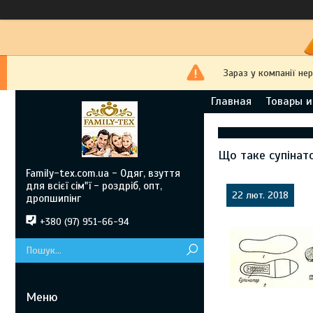
Зараз у компанії не
Главная
Товары и
Що таке супінато
Family-tex.com.ua - Одяг, взуття
для всієї сім"ї - роздріб, опт,
22 лют. 2018
дропшипінг
+380 (97) 951-66-94