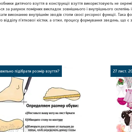
иробники дитячого взуття в конструкції взуття використовують не окрем
ся за рахунок помірних викладок зовнішнього і внутрішнього склепінь і
ти виконанню внутрішнім зводів стопи своєї ресорної функції. Така фо
о відділу п'яткової кістки, а отже, процесу формування зведень, що є 
авильно підібрати розмір взуття?
27 лист. 2