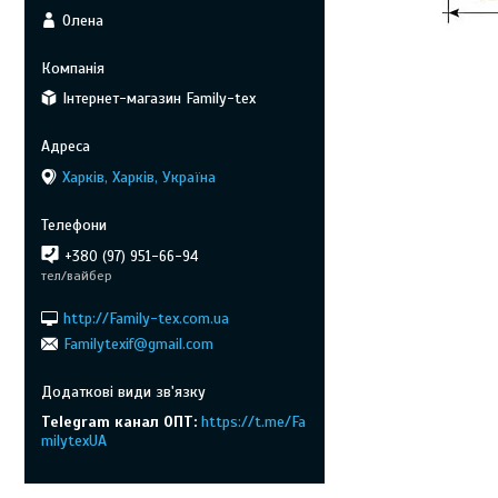
Олена
Інтернет-магазин Family-tex
Харків, Харків, Україна
+380 (97) 951-66-94
тел/вайбер
http://Family-tex.com.ua
Familytexif@gmail.com
Telegram канал ОПТ
https://t.me/Fa
milytexUA