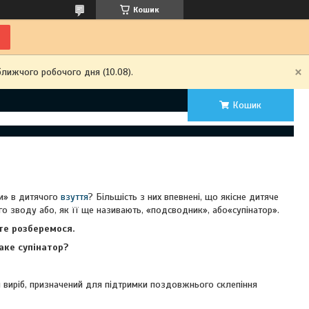
Кошик
ближчого робочого дня (10.08).
Кошик
ри» в дитячого
взуття
? Більшість з них впевнені, що якісне дитяче
о зводу або, як її ще називають, «подсводник», або«супінатор».
те розберемося.
аке супінатор?
 виріб, призначений для підтримки поздовжнього склепіння