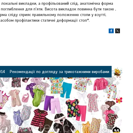
і локальні викладки, а профільований слід, анатомічна форма
 поглиблення для п'яти. Висота викладок повинна бути такою ,
рма сліду сприяє правильному положенню стопи у взутті,
засобом профілактики статичні деформації стоп*.
014
Рекомендації по догляду за трикотажними виробами