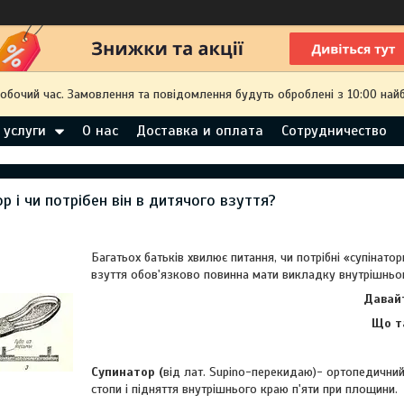
робочий час. Замовлення та повідомлення будуть оброблені з 10:00 най
 услуги
О нас
Доставка и оплата
Сотрудничество
р і чи потрібен він в дитячого взуття?
Багатьох батьків хвилює питання, чи потрібні «супінато
взуття обов'язково повинна мати викладку внутрішньог
Давай
Що т
Супин
а
тор
(
від лат. Supino-перекидаю)- ортопедичний
стопи і підняття внутрішнього краю п'яти при площини.