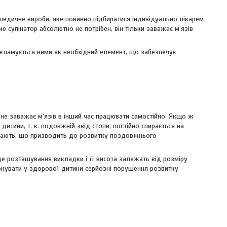
опедичне вироби, яке повинно підбиратися індивідуально лікарем
ю супінатор абсолютно не потрібен, він тільки заважає м'язів
екламується ними як необхідний елемент, що забезпечує
і не заважає м'язів в інший час працювати самостійно. Якщо ж
итини, т. к. подовжній звід стопи, постійно спирається на
абшають, що призводить до розвитку поздовжнього
сце розташування викладки і її висота залежать від розміру
вокувати у здорової дитини серйозні порушення розвитку