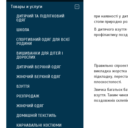
Товары и услуги
ДИТЯЧИЙ ТА ПІДЛІТКОВИЙ
при наявності у ди
ОДЯГ
стопи природно ро
В дитячого взуття
ШКОЛА
профілактику позд
СПОРТИВНИЙ ОДЯГ ДЛЯ ВСІЄЇ
РОДИНИ
ВИШИВАНКИ ДЛЯ ДІТЕЙ І
ДОРОСЛИХ
Правильно спроекто
ДИТЯЧИЙ ВЕРХНІЙ ОДЯГ
викладка жорстка і
підкладку, перест
ЖІНОЧИЙ ВЕРХНІЙ ОДЯГ
плоскостопості.
ВЗУТТЯ
Звичка багатьох ба
взуття. Таким чино
РОЗПРОДАЖ
поздовжніх склепін
ЖІНОЧИЙ ОДЯГ
ДОМАШНІЙ ТЕКСТИЛЬ
КАРНАВАЛЬНІ КОСТЮМИ