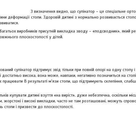
З визначення видно, що супінатор – це спеціальне орт
тини деформації стопи. Здоровій дитині з нормально розвивається стопо
звиватися.
 багатьох виробників присутній викладка зводу – «подсводник», який р
овжнього плоскостопості у дітей.
ваний супінатор підтримує звід тільки при повній опорі на одну стопу 
 достатньо висока, вона може, навпаки, негативно позначиться на стопі д
ає працювати В результаті м'язи стопи, що підтримують склепіння, сл
тьків купувати дитині взуття «на виріст», дуже небезпечна, оскільки мі
м, жорстокі і високі викладки, часто не там розташовані, можуть спро
ь стопи і призвести до плоскостопості.