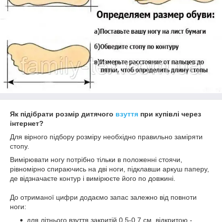
Як підібрати розмір дитячого
взуття
при купівлі через
інтернет?
Для вірного підбору розміру необхідно правильно заміряти
стопу.
Вимірювати ногу потрібно тільки в положенні стоячи,
рівномірно спираючись на дві ноги, підклавши аркуш паперу,
де відзначаєте контур і вимірюєте його по довжині.
До отриманої цифри додаємо запас залежно від повноти
ноги:
для літнього взуття закритій 0,5-0,7 см, відкритою -