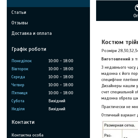
Статьи
О
Отзывы
Доставка и оплата
Костюм трійк
Графік роботи
Розміри 28,30,32,3
Виготовлений з 
Понеділок
10:00
18:00
З недавнього часу 
Вівторок
10:00
18:00
мадонна є його пори
Середа
10:00
18:00
специфічне плетіння
Четвер
10:00
18:00
Дизайнеры нашли у
счет специальной о
Пʼятниця
10:00
18:00
мадонна обрела шир
Субота
Вихідний
Практически не мн
Неділя
Вихідний
Отличный вариант 
Контакти