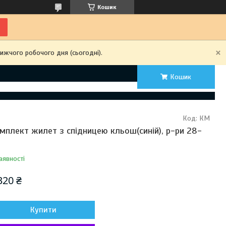
Кошик
ижчого робочого дня (сьогодні).
Кошик
Код:
КМ
мплект жилет з спідницею кльош(синій), р-ри 28-
аявності
320 ₴
Купити