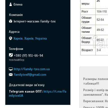
Олена
Інтернет-магазин Family-tex
Харків, Харків, Україна
+380 (97) 951-66-94
тел/вайбер
http://Family-tex.com.ua
Familytexif@gmail.com
Размеры полном
таблице!!!
Розмір і колір
Telegram канал ОПТ
https://t.me/Fa
замовлення". На
milytexUA
Пересилання: Н
Оплата: 100% п