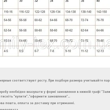
ерные соответствуют росту. При подборе размера учитывайте пар
 виробу необхідно вказувати у формі замовлення в нижній графі "За
тисніть "купити".."оформити замовлення"...
ова пошта, оплата за доставку при отриманні.
ередоплата.