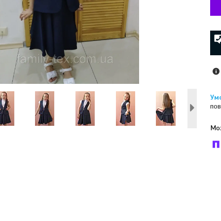
пов
У к
буд