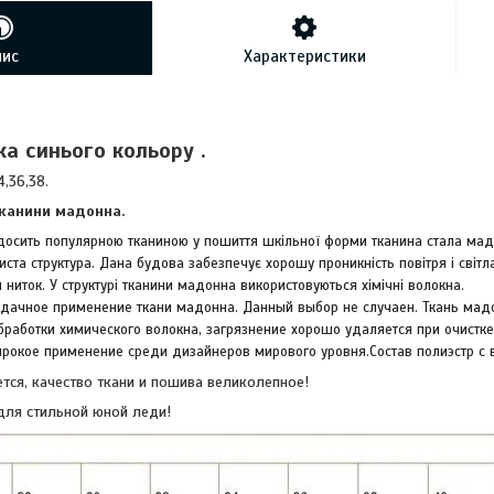
пис
Характеристики
а синього кольору .
4,36,38.
тканини мадонна.
досить популярною тканиною у пошиття шкільної форми тканина стала мад
ста структура. Дана будова забезпечує хорошу проникність повітря і світл
 ниток. У структурі тканини мадонна використовуються хімічні волокна.
дачное применение ткани мадонна. Данный выбор не случаен. Ткань мадо
бработки химического волокна, загрязнение хорошо удаляется при очистке
окое применение среди дизайнеров мирового уровня.Состав полиэстр с в
ется, качество ткани и пошива великолепное!
для стильной юной леди!