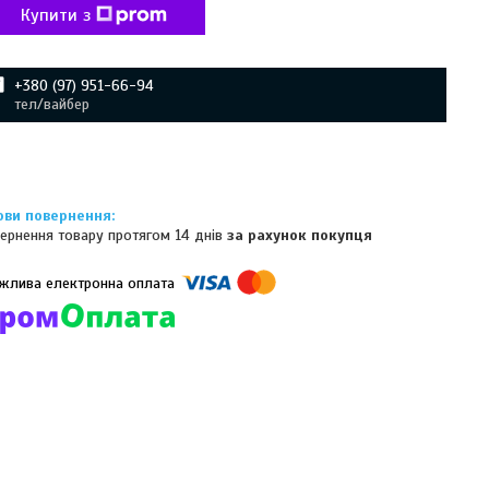
Купити з
+380 (97) 951-66-94
тел/вайбер
ернення товару протягом 14 днів
за рахунок покупця
омпанії підключені електронні платежі. Тепер ви можете купити
ь-який товар не покидаючи сайту.