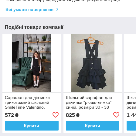
Всі умови повернення
Подібні товари компанії
Сарафан для дівчинки
Шкільний сарафан для
Шкіл
трикотажний шкільний
дівчинки "рюшь-лямка"
дівч
SmileTime Valentino,
синій, розміри 30 - 38
розм
чорний 122
128 
572
825
1 4
₴
₴
Купити
Купити