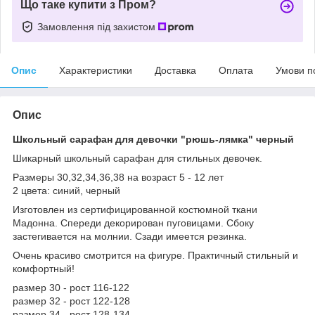
Що таке купити з Пром?
Замовлення під захистом
Опис
Характеристики
Доставка
Оплата
Умови п
Опис
Школьный сарафан для девочки "рюшь-лямка" черный
Шикарный школьный сарафан для стильных девочек.
Размеры 30,32,34,36,38 на возраст 5 - 12 лет
2 цвета: синий, черный
Изготовлен из сертифицированной костюмной ткани
Мадонна. Спереди декорирован пуговицами. Сбоку
застегивается на молнии. Сзади имеется резинка.
Очень красиво смотрится на фигуре. Практичный стильный и
комфортный!
размер 30 - рост 116-122
размер 32 - рост 122-128
размер 34 - рост 128-134