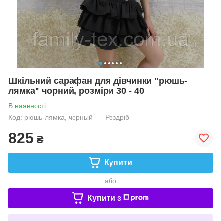
Шкільний сарафан для дівчинки "рюшь-
лямка" чорний, розміри 30 - 40
В наявності
Код: рюшь-лямка, черный
Роздріб
825
₴
Купити
або
Купити з