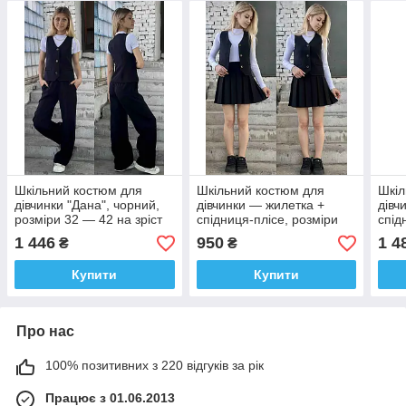
Шкільний костюм для
Шкільний костюм для
Шкіл
дівчинки "Дана", чорний,
дівчинки — жилетка +
дівч
розміри 32 — 42 на зріст
спідниця-плісе, розміри
спід
128 — 158 + Відеообзор!
128-160 см
128-
1 446
950
1 4
₴
₴
Купити
Купити
Про нас
100% позитивних з 220 відгуків за рік
Працює з 01.06.2013