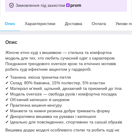
Замовлення під захистом
Опис
Характеристики
Доставка
Оплата
Умови п
Опис
Жіноче етно-худі з вишивкою — стильна та комфортна
модель для тих, хто любить сучасний одяг з характером.
Поєднання трендового oversize крою та етнічних мотивів
робить худі ефектним акцентом у гардеробі.
✔ Тканина: якісна тринитка-петля
✔ Склад: 80% бавовна, 15% поліестер, 5% еластан
✔ Матеріал м’який, щільний, дихаючий та приємний до тіла
✔ Модель oversize — свобода рухів і комфортна посадка
✔ Об’ємний капюшон зі шнурком
✔ Практична кишеня-кенгуру
✔ Манжети та нижня резинка добре тримають форму
✔ Декоративна вишивка на рукавах і капюшоні
✔ Ідеально для повсякденних, спортивних та casual образів
Вишивка додає моделі особливого стилю та робить худі не