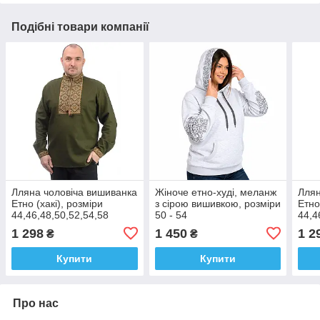
Подібні товари компанії
Лляна чоловіча вишиванка
Жіноче етно-худі, меланж
Ллян
Етно (хакі), розміри
з сірою вишивкою, розміри
Етно
44,46,48,50,52,54,58
50 - 54
44,4
1 298
1 450
1 2
₴
₴
Купити
Купити
Про нас