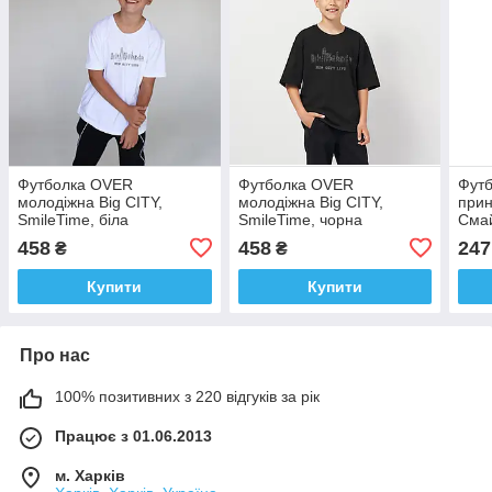
Футболка OVER
Футболка OVER
Футб
молодіжна Big CITY,
молодіжна Big CITY,
прин
SmileTime, бiла
SmileTime, чорна
Смай
Cali
458
458
247
₴
₴
інди
Купити
Купити
Про нас
100% позитивних з 220 відгуків за рік
Працює з 01.06.2013
м. Харків