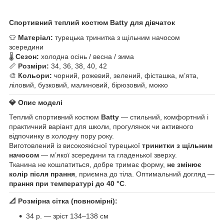
Спортивний теплий костюм Batty для дівчаток
👕
Матеріал:
турецька тринитка з щільним начосом
зсередини
🌡️
Сезон:
холодна осінь / весна / зима
📏
Розміри:
34, 36, 38, 40, 42
🎨
Кольори:
чорний, рожевий, зелений, фісташка, м’ята,
ліловий, бузковий, малиновий, бірюзовий, мокко
💎
Опис моделі
Теплий спортивний костюм
Batty
— стильний, комфортний і
практичний варіант для школи, прогулянок чи активного
відпочинку в холодну пору року.
Виготовлений із високоякісної турецької
тринитки з щільним
начосом
— м’якої зсередини та гладенької зверху.
Тканина не кошлатиться, добре тримає форму,
не змінює
колір після прання
, приємна до тіла. Оптимальний догляд —
прання при температурі до 40 °C
.
📐
Розмірна сітка (повномірні):
34 р. — зріст 134–138 см