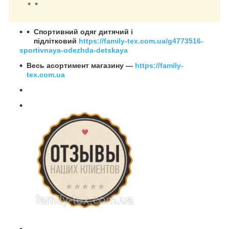
Спортивний одяг дитячий і
підлітковий
https://family-tex.com.ua/g4773516-
sportivnaya-odezhda-detskaya
Весь асортимент магазину —
https://family-
tex.com.ua