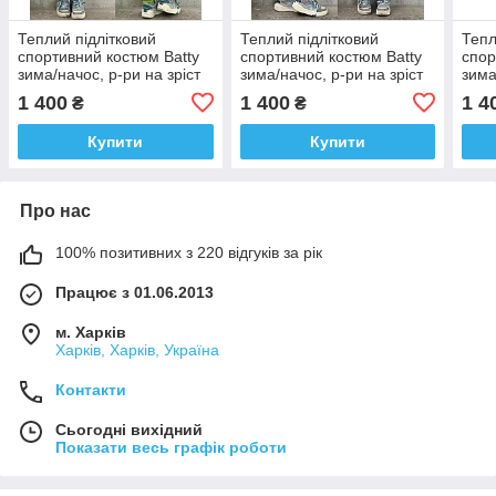
Теплий підлітковий
Теплий підлітковий
Тепл
спортивний костюм Batty
спортивний костюм Batty
спор
зима/начос, р-ри на зріст
зима/начос, р-ри на зріст
зима
134 — 156
134 — 156
134
1 400
1 400
1 4
₴
₴
Купити
Купити
Про нас
100% позитивних з 220 відгуків за рік
Працює з 01.06.2013
м. Харків
Харків, Харків, Україна
Контакти
Сьогодні вихідний
Показати весь графік роботи