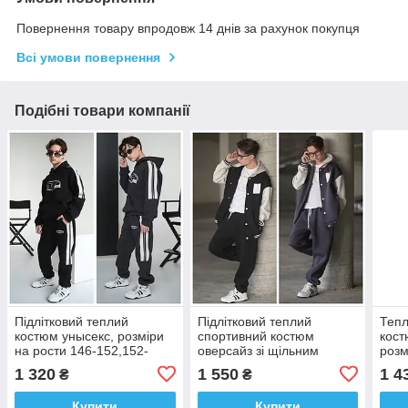
Повернення товару впродовж 14 днів за рахунок покупця
Всі умови повернення
Подібні товари компанії
Підлітковий теплий
Підлітковий теплий
Тепл
костюм унысекс, розміри
спортивний костюм
кост
на рости 146-152,152-
оверсайз зі щільним
розм
158,158-164
начосом, розміри на зріст
1 320
1 550
1 4
₴
₴
146 — 158
Купити
Купити