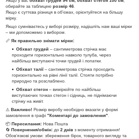
Якщо у вас
обхват грудей 94 см, обхват стегон 100 см
,
обирайте за таблицею
розмір 46
.
Якщо є суттєва різниця в об'ємах, орієнтуйтеся на більшу
мірку.
Якщо сумніваєтесь у виборі розміру, надішліть нам ваші мірки
– ми допоможемо з вибором.
📏
Як правильно знімати мірки:
Обхват грудей
– сантиметрова стрічка має
проходити горизонтально навколо тулуба, через
найбільш виступаючі точки грудей і лопатки.
Обхват талії
– сантиметрова стрічка проходить
горизонтально на рівні лінії талії. Стояти потрібно
природно та розслаблено.
Обхват стегон
– вимірюйте по найбільш
виступаючих точках стегон і сідниць, не піднімаючи
стрічку на живіт.
⚠️
Важливо!
Розмір виробу необхідно вказати у формі
замовлення в графі
"Коментарі до замовлення"
.
📦
Пересилання:
Нова Пошта
🔄
Повернення/обмін:
до
2 днів
з моменту отримання!
Обов’язкові умови: збереження бірок, товарного вигляду та