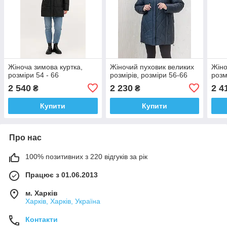
Жіноча зимова куртка,
Жіночий пуховик великих
Жіно
розміри 54 - 66
розмірів, розміри 56-66
розм
2 540
2 230
2 4
₴
₴
Купити
Купити
Про нас
100% позитивних з 220 відгуків за рік
Працює з 01.06.2013
м. Харків
Харків, Харків, Україна
Контакти