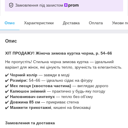
Замовлення під захистом
Опис
Характеристики
Доставка
Оплата
Умови п
Опис
ХІТ ПРОДАЖУ! Жіноча зимова куртка чорна, р. 54–66
Не пропустіть! Стильна чорна зимова куртка — ідеальний
варіант для жінок, які цінують тепло, зручність та елегантність.
✔️
Чорний колір
— завжди в моді
✔️
Розміри:
54–66 — ідеально сідає на фігуру
✔️
Мех песця (хвостова частина)
— виглядає дорого
✔️
Капюшон знімний
— практично у будь-яку погоду
✔️
Наповнювач синтепух
— тепло без обʼєму
✔️
Довжина 85 см
— прикриває стегна
✔️
Манжети трикотажні
, кишені на блискавці
Замовлення та доставка