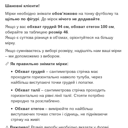
Шановні клієнти!
Мірки необхідно знімати
обов’язково
на тонку футболку та
щільно по фігурі
. До мірок
нічого не додавайте
.
Якщо у вас
обхват грудей 94 см, обхват стегон 100 см
,
обирайте за таблицею
розмір 46
.
Якщо є суттєва різниця в об'ємах, орієнтуйтеся на більшу
мірку.
Якщо сумніваєтесь у виборі розміру, надішліть нам ваші мірки
– ми допоможемо з вибором.
📏
Як правильно знімати мірки:
Обхват грудей
– сантиметрова стрічка має
проходити горизонтально навколо тулуба, через
найбільш виступаючі точки грудей і лопатки.
Обхват талії
– сантиметрова стрічка проходить
горизонтально на рівні лінії талії. Стояти потрібно
природно та розслаблено.
Обхват стегон
– вимірюйте по найбільш
виступаючих точках стегон і сідниць, не піднімаючи
стрічку на живіт.
⚠️
Важливо!
Розмір виробу необхідно вказати у формі