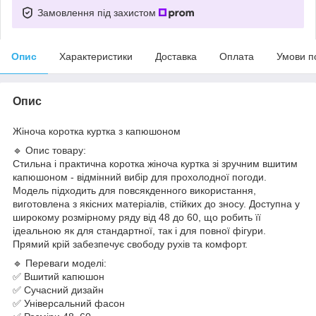
Замовлення під захистом
Опис
Характеристики
Доставка
Оплата
Умови п
Опис
Жіноча коротка куртка з капюшоном
🔹 Опис товару:
Стильна і практична коротка жіноча куртка зі зручним вшитим
капюшоном - відмінний вибір для прохолодної погоди.
Модель підходить для повсякденного використання,
виготовлена ​​з якісних матеріалів, стійких до зносу. Доступна у
широкому розмірному ряду від 48 до 60, що робить її
ідеальною як для стандартної, так і для повної фігури.
Прямий крій забезпечує свободу рухів та комфорт.
🔹 Переваги моделі:
✅ Вшитий капюшон
✅ Сучасний дизайн
✅ Універсальний фасон