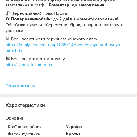
замовлення в графі
"Коментарі до замовлення"
.
📦
Пересилання:
Нова Пошта
🔄
Повернення/обмін:
до
2 днів
з моменту отримання!
Обов’язкові умови: збереження бірок, товарного вигляду та
упаковки.
🧥 Весь асортимент верхнього жіночого одягу:
https://family-tex.com.ua/g10355145-zhenskaya-verhnyaya-
odezhda
🛍 Весь асортимент магазину:
http://Family-tex.com.ua
Приховати
Характеристики
Основні
Країна виробник
Україна
Фасон пуховика
Куртка