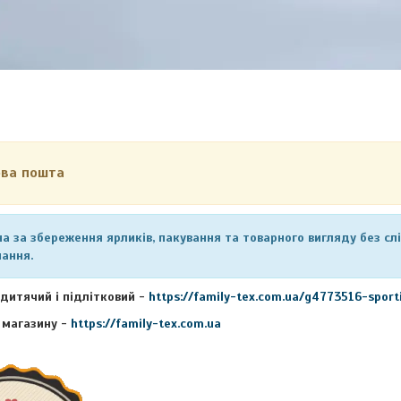
ова пошта
а за збереження ярликів, пакування та товарного вигляду без слід
ання.
дитячий і підлітковий
-
https://family-tex.com.ua/g4773516-spor
 магазину
-
https://family-tex.com.ua