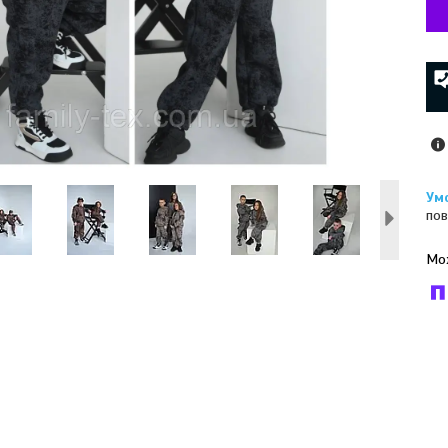
пов
У к
буд