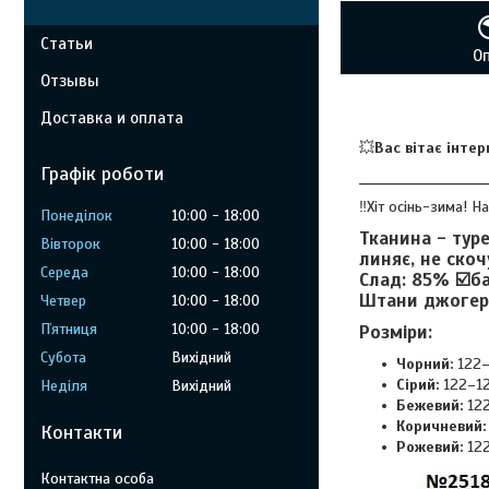
Статьи
О
Отзывы
Доставка и оплата
💥
Вас вітає інте
Графік роботи
_______________________
‼️Хіт осінь-зима! 
Понеділок
10:00
18:00
Тканина - тур
Вівторок
10:00
18:00
линяє, не скоч
Середа
10:00
18:00
Слад: 85% ☑️ба
Штани джогери
Четвер
10:00
18:00
Пʼятниця
10:00
18:00
Розміри:
Субота
Вихідний
Чорний:
122–
Сірий:
122–1
Неділя
Вихідний
Бежевий:
122
Коричневий:
Контакти
Рожевий:
122