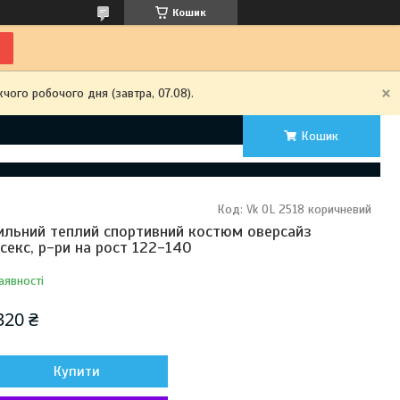
Кошик
чого робочого дня (завтра, 07.08).
Кошик
Код:
Vk OL 2518 коричневий
ильний теплий спортивний костюм оверсайз
ісекс, р-ри на рост 122-140
аявності
320 ₴
Купити