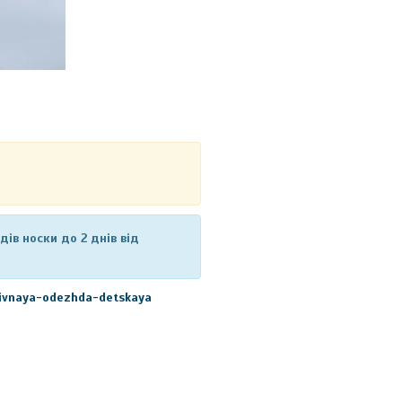
ів носки до 2 днів від
tivnaya-odezhda-detskaya