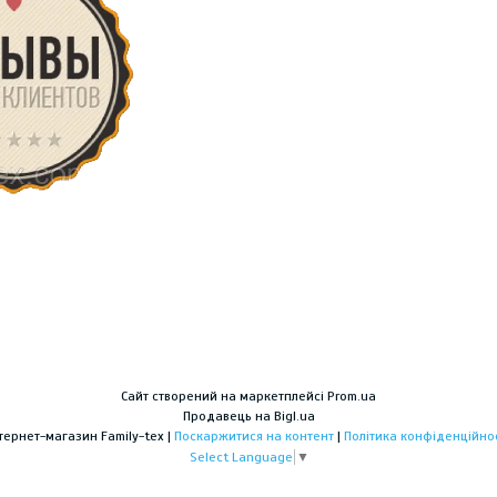
Сайт створений на маркетплейсі
Prom.ua
Продавець на Bigl.ua
Інтернет-магазин Family-tex |
Поскаржитися на контент
|
Політика конфіденційнос
Select Language
▼