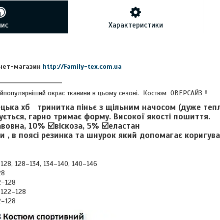
пис
Характеристики
рнет-магазин
http://Family-tex.com.ua
__________________________
Найпопулярніший окрас тканини в цьому сезоні. Костюм ОВЕРСАЙЗ ‼️
ецька хб тринитка піньє з щільним начосом (дуже тепл
ується, гарно тримає форму. Високої якості пошиття.
вовна, 10% ☑️віскоза, 5% ☑️еластан
 , в поясі резинка та шнурок який допомагає коригуват
128, 128–134, 134–140, 140–146
28
–128
122–128
–128