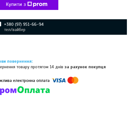
Купити з
+380 (97) 951-66-94
тел/вайбер
ернення товару протягом 14 днів
за рахунок покупця
омпанії підключені електронні платежі. Тепер ви можете купити
ь-який товар не покидаючи сайту.