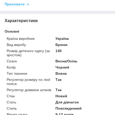
Приховати
Характеристики
Основні
Країна виробник
Україна
Вид виробу
Брюки
Розмір дитячого одягу (за
140
зростом)
Сезон
Весна/Осінь
Колір
Чорний
Тип тканини
Вовна
Регулятор розміру по лінії
Так
пояса
Регулятор довжини штанів
Так
Стан
Новий
Стать
Для дівчаток
Стиль
Повсякденний
Вікова група
9-12 років