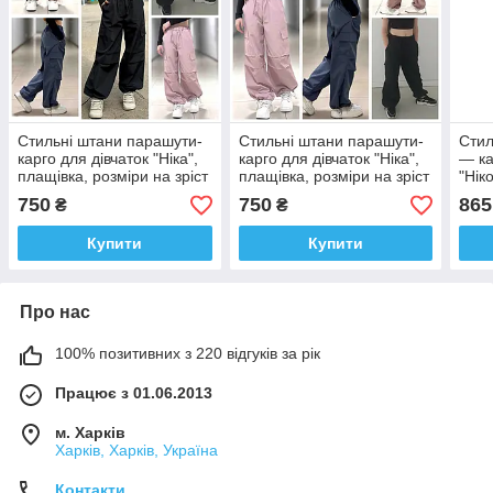
Стильні штани парашути-
Стильні штани парашути-
Стил
карго для дівчаток "Ніка",
карго для дівчаток "Ніка",
— ка
плащівка, розміри на зріст
плащівка, розміри на зріст
"Нік
134 — 160 + Відеоогляд!
134 — 160 + Відеоогляд!!
розм
750
750
865
₴
₴
160 
Купити
Купити
Про нас
100% позитивних з 220 відгуків за рік
Працює з 01.06.2013
м. Харків
Харків, Харків, Україна
Контакти