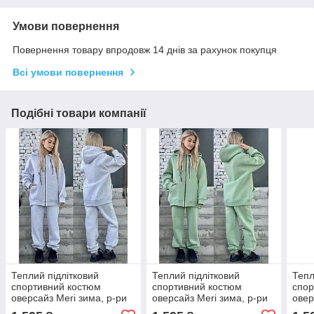
Умови повернення
Повернення товару впродовж 14 днів за рахунок покупця
Всі умови повернення
Подібні товари компанії
Теплий підлітковий
Теплий підлітковий
Тепл
спортивний костюм
спортивний костюм
спор
оверсайз Meri зима, р-ри
оверсайз Meri зима, р-ри
овер
на зріст 134 — 160
на зріст 134 — 160
на з