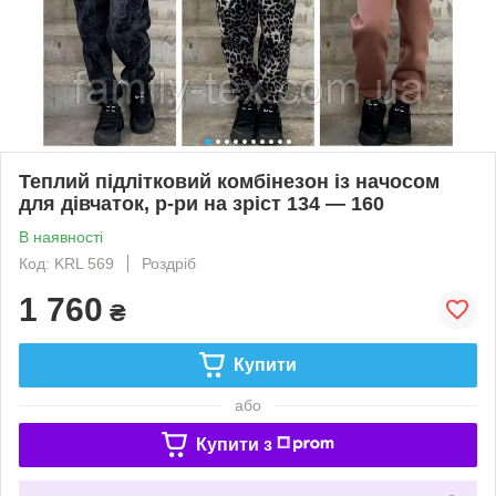
Теплий підлітковий комбінезон із начосом
для дівчаток, р-ри на зріст 134 — 160
В наявності
Код: KRL 569
Роздріб
1 760
₴
Купити
або
Купити з