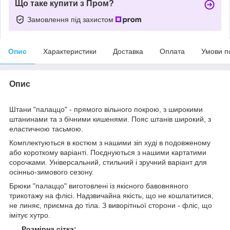
Що таке купити з Пром?
Замовлення під захистом
Опис
Характеристики
Доставка
Оплата
Умови п
Опис
Штани "палаццо" - прямого вільного покрою, з широкими
штанинами та з бічними кишенями. Пояс штанів широкий, з
еластичною тасьмою.
Комплектуються в костюм з нашими зіп худі в подовженому
або короткому варіанті. Поєднуються з нашими картатими
сорочками. Універсальний, стильний і зручний варіант для
осінньо-зимового сезону.
Брюки "палаццо" виготовлені із якісного бавовняного
трикотажу на флісі. Надзвичайна якість, що не кошлатитися,
не линяє, приємна до тіла. З виворітньої сторони - фліс, що
імітує хутро.
Розмірна сітка: