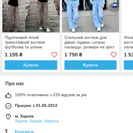
Підлітковий літній
Стильний костюм для
Літн
трикотажний костюм
дівчат піджак і штани
кост
футболка та штани
палаццо, розміри на зріст
пала
палаццо, розміри на зріст
134 — 160 + Відеоогляд!
S-X
1 155
1 750
1 5
₴
₴
140 — 160 + Відеоогляд!
Купити
Купити
Про нас
100% позитивних з 220 відгуків за рік
Працює з 01.06.2013
м. Харків
Харків, Харків, Україна
Контакти