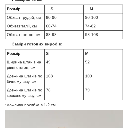
Розмір
S
М
Обхват грудей, см
80-90
90-100
Обхват талії, см
60-74
74-82
Обхват стегон, см
88-98
98-108
Заміри готових виробів:
Розмір
S
M
Ширина штанів на
49
52
рівні стегон, см
Довжина штанів по
108
109
бічному шву, см
Довжина штанів по
78
79
кроковому шву, см
*можлива похибка в 1-2 см.