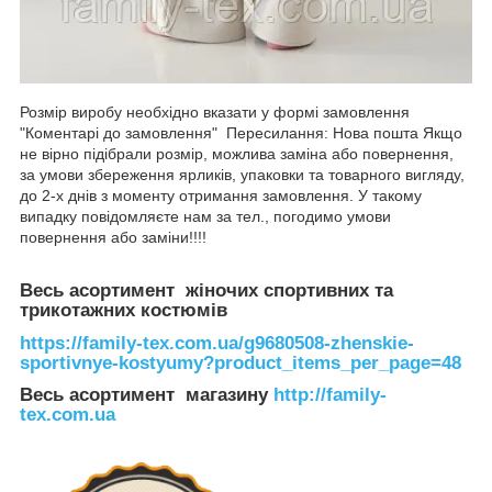
Розмір виробу необхідно вказати у формі замовлення
"Коментарі до замовлення" Пересилання: Нова пошта Якщо
не вірно підібрали розмір, можлива заміна або повернення,
за умови збереження ярликів, упаковки та товарного вигляду,
до 2-х днів з моменту отримання замовлення. У такому
випадку повідомляєте нам за тел., погодимо умови
повернення або заміни!!!!
Весь асортимент жіночих спортивних та
трикотажних костюмів
https://family-tex.com.ua/g9680508-zhenskie-
sportivnye-kostyumy?product_items_per_page=48
Весь асортимент магазину
http://family-
tex.com.ua