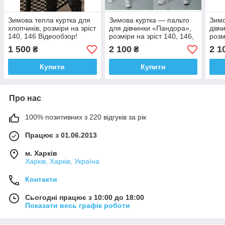
Зимова тепла куртка для
Зимова куртка — пальто
Зимо
хлопчиків, розміри на зріст
для дівчинки «Пандора»,
дівч
140, 146 Відеообзор!
розміри на зріст 140, 146,
розм
152, 158
152,
1 500
2 100
2 1
₴
₴
Купити
Купити
Про нас
100% позитивних з 220 відгуків за рік
Працює з 01.06.2013
м. Харків
Харків, Харків, Україна
Контакти
Сьогодні працює з 10:00 до 18:00
Показати весь графік роботи