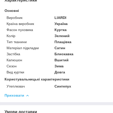
Характеристики
Основні
Виробник
LIARDI
Країна виробник
Україна
Фасон пуховика
Куртка
Колір
Зелений
Тип тканини
Плащівка
Матеріал підкладки
Сатин
Застібка
Блискавка
Капюшон
Вшитий
Сезон
Зима
Вид куртки
Довга
Користувальницькі характеристики
Утеплювач
Синтепух
Приховати
Умови доставки