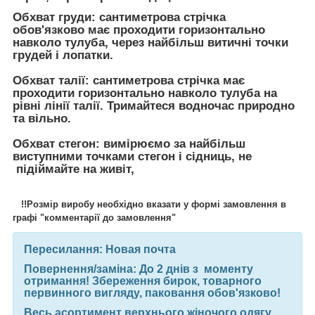
Обхват груди:
сантиметрова стрічка
обов'язково має проходити горизонтально
навколо тулуба, через найбільш витичні точки
грудей і лопатки.
Обхват талії:
сантиметрова стрічка має
проходити горизонтально навколо тулуба на
рівні лінії талії. Тримайтеся водночас природно
та вільно.
Обхват стегон:
вимірюємо за найбільш
виступними точками стегон і сідниць, не
підіймайте на живіт,
!!Розмір виробу необхідно вказати у формі замовлення в
графі "комментарії до замовлення"
Пересилання:
Новая почта
Повернення/заміна:
До 2 днів з моменту
отримання! Збереження бирок, товарного
первинного вигляду, паковання обов'язково!
Весь асортимент верхнього жіночого одягу