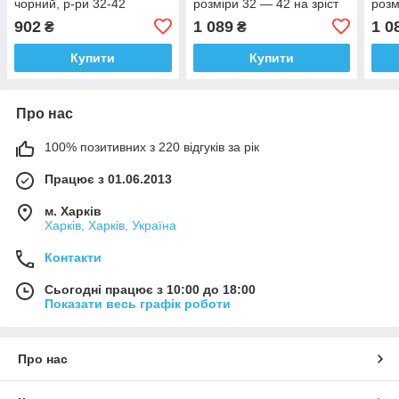
чорний, р-ри 32-42
розміри 32 — 42 на зріст
розм
128 — 155 + Відеоогляд!
128
902
1 089
1 0
₴
₴
Купити
Купити
Про нас
100% позитивних з 220 відгуків за рік
Працює з 01.06.2013
м. Харків
Харків, Харків, Україна
Контакти
Сьогодні працює з 10:00 до 18:00
Показати весь графік роботи
Про нас