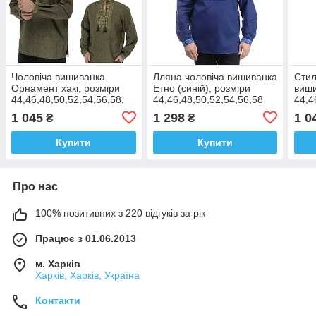
Чоловіча вишиванка
Лляна чоловіча вишиванка
Стил
Орнамент хакі, розміри
Етно (синій), розміри
виши
44,46,48,50,52,54,56,58,
44,46,48,50,52,54,56,58
44,4
60
1 045
1 298
1 0
₴
₴
Купити
Купити
Про нас
100% позитивних з 220 відгуків за рік
Працює з 01.06.2013
м. Харків
Харків, Харків, Україна
Контакти