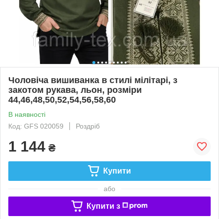
Чоловіча вишиванка в стилі мілітарі, з
закотом рукава, льон, розміри
44,46,48,50,52,54,56,58,60
В наявності
Код: GFS 020059
Роздріб
1 144
₴
Купити
або
Купити з