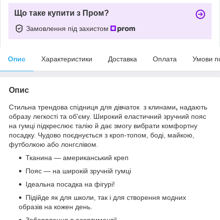
Що таке купити з Пром?
Замовлення під захистом
Опис
Характеристики
Доставка
Оплата
Умови п
Опис
Стильна трендова спідниця для дівчаток з клинами
,
надають
образу легкості та об'єму. Широкий еластичний зручний пояс
на гумці підкреслює талію й дає змогу вибрати комфортну
посадку. Чудово поєднується з кроп-топом, боді, майкою,
футболкою або лонгслівом.
Тканина — американський креп
Пояс — на широкій зручній гумці
Ідеальна посадка на фігурі!
Підійде як для школи, так і для створення модних
образів на кожен день.
Забарвлення в асортименті!