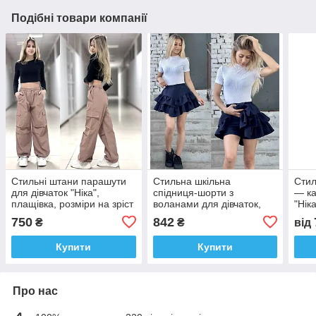
Подібні товари компанії
Стильні штани парашути
Стильна шкільна
Стил
для дівчаток "Ніка",
спідниця-шорти з
— ка
плащівка, розміри на зріст
воланами для дівчаток,
"Нік
134 — 160 + Відеообзор!
розміри на зріст 128–160
на з
750
842
₴
₴
від
см.
Віде
Купити
Купити
Про нас