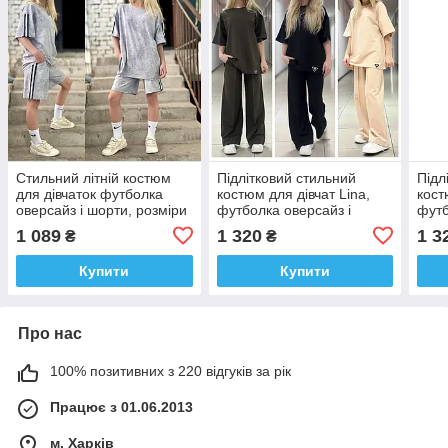
Стильний літній костюм
Підлітковий стильний
Підл
для дівчаток футболка
костюм для дівчат Lina,
кост
оверсайз і шорти, розміри
футболка оверсайз і
футб
на зріст 140 — 160
штани палацо, розміри на
штан
1 089
1 320
1 3
₴
₴
зріст 140— 160
зріс
Купити
Купити
Про нас
100% позитивних з 220 відгуків за рік
Працює з 01.06.2013
м. Харків