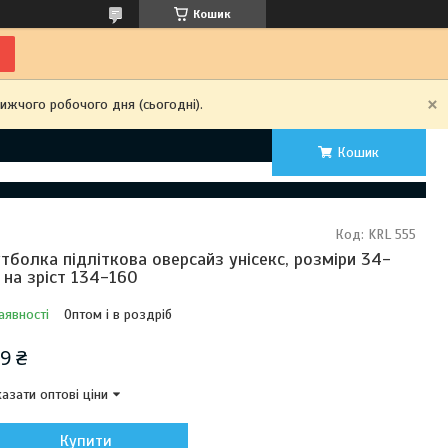
Кошик
ижчого робочого дня (сьогодні).
Кошик
Код:
KRL 555
тболка підліткова оверсайз унісекс, розміри 34-
 на зріст 134-160
аявності
Оптом і в роздріб
9 ₴
азати оптові ціни
Купити