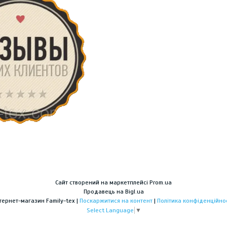
Сайт створений на маркетплейсі
Prom.ua
Продавець на Bigl.ua
Інтернет-магазин Family-tex |
Поскаржитися на контент
|
Політика конфіденційнос
Select Language
▼