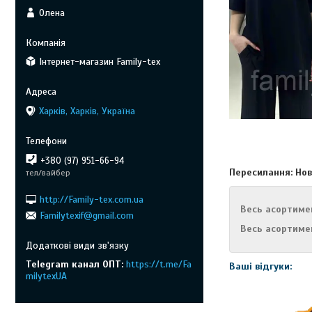
Олена
Інтернет-магазин Family-tex
Харків, Харків, Україна
+380 (97) 951-66-94
Пересилання: Но
тел/вайбер
http://Family-tex.com.ua
Весь асортиме
Familytexif@gmail.com
Весь асортиме
Telegram канал ОПТ
https://t.me/Fa
Ваші відгуки:
milytexUA