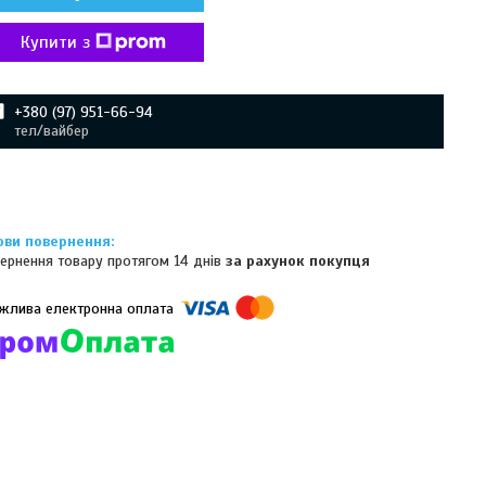
Купити з
+380 (97) 951-66-94
тел/вайбер
ернення товару протягом 14 днів
за рахунок покупця
омпанії підключені електронні платежі. Тепер ви можете купити
ь-який товар не покидаючи сайту.