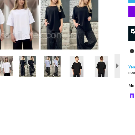
пов
У к
буд