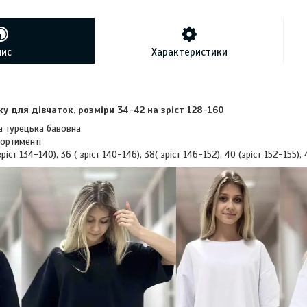
пис
Характеристики
у для дівчаток, розміри 34-42 на зріст 128-160
на турецька бавовна
сортименті
ріст 134-140), 36 ( зріст 140-146), 38( зріст 146-152), 40 (зріст 152-155)