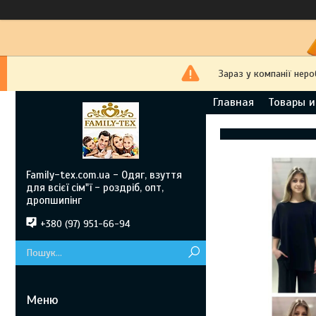
Зараз у компанії нер
Главная
Товары и
Family-tex.com.ua - Одяг, взуття
для всієї сім"ї - роздріб, опт,
дропшипінг
+380 (97) 951-66-94