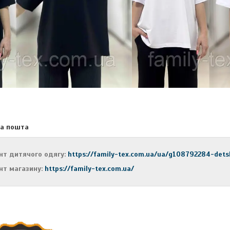
ва пошта
нт дитячого одягу:
https://family-tex.com.ua/ua/g108792284-det
нт магазину:
https://family-tex.com.ua/