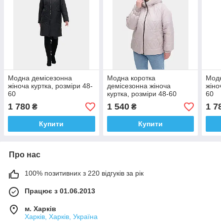
Модна демісезонна
Модна коротка
Модн
жіноча куртка, розміри 48-
демісезонна жіноча
жіно
60
куртка, розміри 48-60
60
1 780
1 540
1 7
₴
₴
Купити
Купити
Про нас
100% позитивних з 220 відгуків за рік
Працює з 01.06.2013
м. Харків
Харків, Харків, Україна