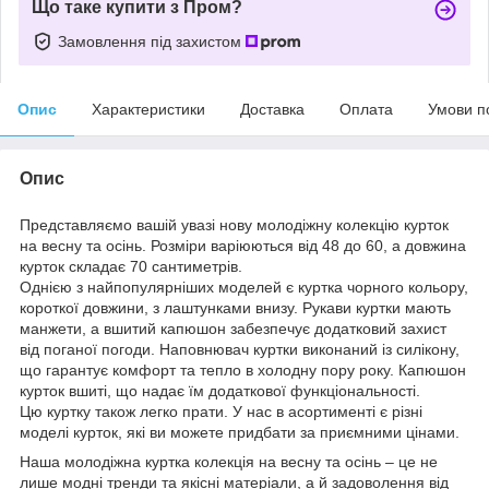
Що таке купити з Пром?
Замовлення під захистом
Опис
Характеристики
Доставка
Оплата
Умови п
Опис
Представляємо вашій увазі нову молодіжну колекцію курток
на весну та осінь. Розміри варіюються від 48 до 60, а довжина
курток складає 70 сантиметрів.
Однією з найпопулярніших моделей є куртка чорного кольору,
короткої довжини, з лаштунками внизу. Рукави куртки мають
манжети, а вшитий капюшон забезпечує додатковий захист
від поганої погоди. Наповнювач куртки виконаний із силікону,
що гарантує комфорт та тепло в холодну пору року. Капюшон
курток вшиті, що надає їм додаткової функціональності.
Цю куртку також легко прати. У нас в асортименті є різні
моделі курток, які ви можете придбати за приємними цінами.
Наша молодіжна куртка колекція на весну та осінь – це не
лише модні тренди та якісні матеріали, а й задоволення від