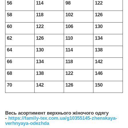
56
114
98
122
58
118
102
126
60
122
106
130
62
126
110
134
64
130
114
138
66
134
118
142
68
138
122
146
70
142
126
150
Весь асортимент верхнього жіночого одягу
-
https://family-tex.com.ua/g10355145-zhenskaya-
verhnyaya-odezhda