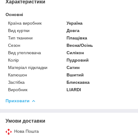
Характеристики
Основні
Країна виробник
Україна
Вид куртки
Довга
Тип тканини
Плащівка
Сезон
Весна/Осінь
Вид утеплювача
Силікон
Колір
Пудровий
Матеріал підкладки
Сатин
Капюшон
Вшитий
Застібка
Блискавка
Виробник
LIARDI
Приховати
Умови доставки
Нова Пошта