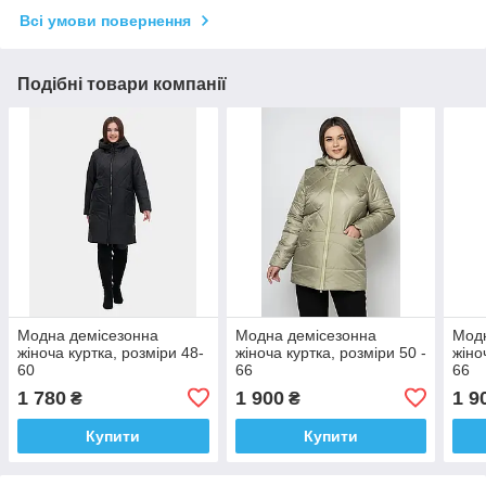
Всі умови повернення
Подібні товари компанії
Модна демісезонна
Модна демісезонна
Модн
жіноча куртка, розміри 48-
жіноча куртка, розміри 50 -
жіно
60
66
66
1 780
1 900
1 9
₴
₴
Купити
Купити