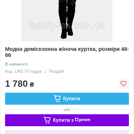
Модна демісезонна жіноча куртка, розміри 48-
66
В наявності
Код: LRD 73 пудра
Роздріб
1 780
₴
Купити
або
Купити з