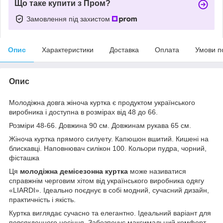
Що таке купити з Пром?
Замовлення під захистом
Опис
Характеристики
Доставка
Оплата
Умови п
Опис
Молодіжна довга жіноча куртка є продуктом українського
виробника і доступна в розмірах від 48 до 66.
Розміри 48-66. Довжина 90 см. Довжинам рукава 65 см.
Жіноча куртка прямого силуету. Капюшон вшитий. Кишені на
блискавці. Наповнювач силікон 100. Кольори пудра, чорний,
фісташка
Ця
молодіжна демісезонна куртка
може називатися
справжнім черговим хітом від українського виробника одягу
«LIARDI». Ідеально поєднує в собі модний, сучасний дизайн,
практичність і якість.
Куртка виглядає сучасно та елегантно. Ідеальний варіант для
повсякденного носіння. Забезпечує максимальний комфорт