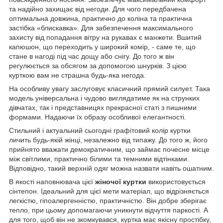
та надійно захищає від негоди. Для чого передбачена
оптимальна довжина, практично до коліна та практична
застібка «блискавка». Для забезпечення максимального
захисту від попадання вітру на рукавах є манжети. Вшитий
капюшон, що переходить у широкий комір, - саме те, що
стане в нагоді під час дощу або снігу. До того ж він
регулюється за обсягом за допомогою шнурків. З цією
курткою вам не страшна будь-яка негода.
На особливу увагу заслуговує класичний прямий силует. Така
модель універсальна і чудово виглядатиме як на струнких
дівчатах, так і представницях прекрасної статі з пишними
формами. Надаючи їх образу особливої елегантності.
Стильний і актуальний сьогодні графітовий колір куртки
личить будь-якій жінці, незалежно від типажу. До того ж, його
прийнято вважати демократичним, що займає почесне місце
між світлими, практично білими та темними відтінками.
Відповідно, такий верхній одяг можна назвати навіть ошатним.
В якості наповнювача цієї
жіночої куртки
використовується
сінтепон. Ідеальний для цієї мети матеріал, що відрізняється
легкістю, гіпоалергенністю, практичністю. Він добре зберігає
тепло, при цьому допомагаючи уникнути відчуття паркості. А
для того, щоб він не зкомкувався, куртка має якісну простібку,