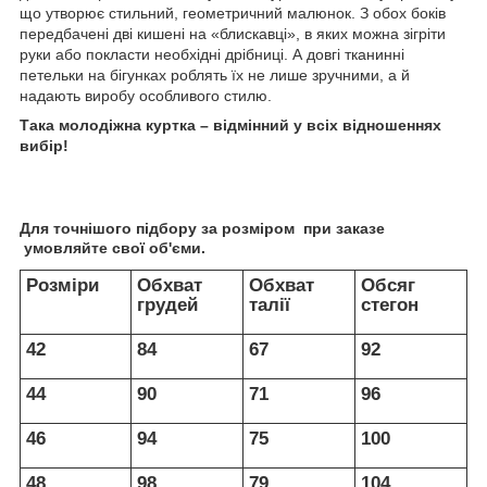
що утворює стильний, геометричний малюнок. З обох боків
передбачені дві кишені на «блискавці», в яких можна зігріти
руки або покласти необхідні дрібниці. А довгі тканинні
петельки на бігунках роблять їх не лише зручними, а й
надають виробу особливого стилю.
Така молодіжна куртка – відмінний у всіх відношеннях
вибір!
Для точнішого підбору за розміром при заказе
умовляйте свої об'єми.
Розміри
Обхват
Обхват
Обсяг
грудей
талії
стегон
42
84
67
92
44
90
71
96
46
94
75
100
48
98
79
104