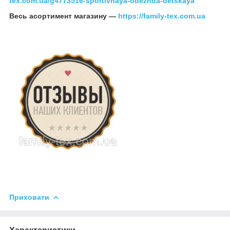
tex.com.ua/g4773516-sportivnaya-odezhda-detskaya
Весь асортимент магазину —
https://family-tex.com.ua
Приховати