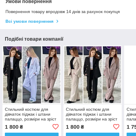
Умови повернення
Повернення товару впродовж 14 днів за рахунок покупця
Всі умови повернення
Подібні товари компанії
Стильний костюм для
Стильний костюм для
Стил
дівчаток піджак і штани
дівчаток піджак і штани
дівч
палаццо, розміри на зріст
палаццо, розміри на зріст
пала
134 — 160 + Відеоогляд!
134 — 160 + Відеоогляд!
134 
1 800
1 800
1 7
₴
₴