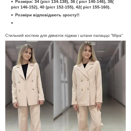
Розміри: 34 (ріст 134-138), 36 ( ріст 140-146), 38(
ріст 146-152), 40 (ріст 152-155), 42( ріст 155-160).
Розміри відповідають зросту!!
Стильний костюм для дівчаток піджак і штани палаццо "Міра"