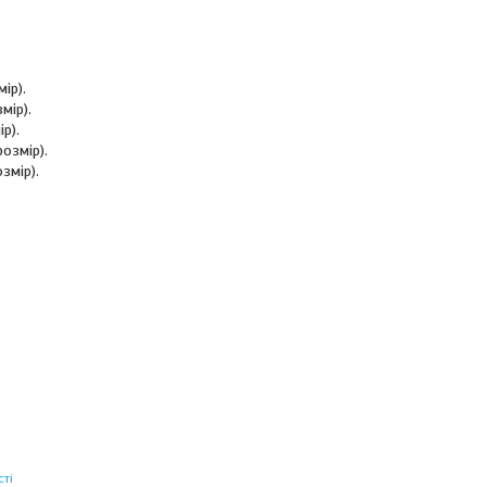
ір).
мір).
р).
розмір).
змір).
ті