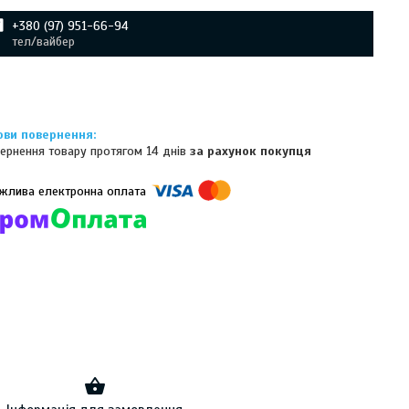
+380 (97) 951-66-94
тел/вайбер
ернення товару протягом 14 днів
за рахунок покупця
омпанії підключені електронні платежі. Тепер ви можете купити
ь-який товар не покидаючи сайту.