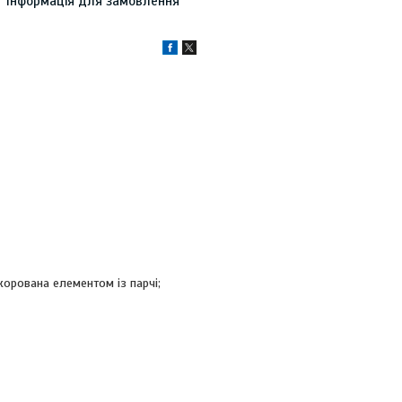
Інформація для замовлення
орована елементом із парчі;