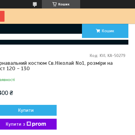
Кошик
Кошик
Код:
KVL KA-50279
рнавальний костюм Св.Ніколай No1, розміри на
іст 120 - 130
аявності
400 ₴
Купити
Купити з