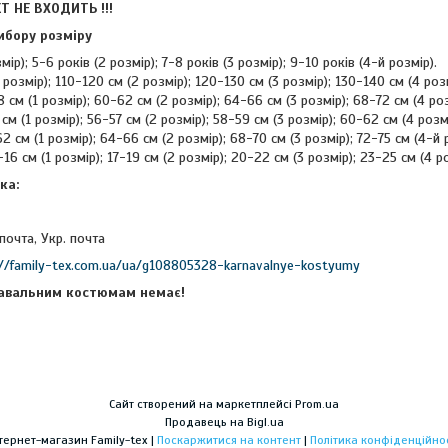
Т НЕ ВХОДИТЬ !!!
ибору розміру
мір); 5-6 років (2 розмір); 7-8 років (3 розмір); 9-10 років (4-й розмір).
1 розмір); 110-120 см (2 розмір); 120-130 см (3 розмір); 130-140 см (4 розм
 см (1 розмір); 60-62 см (2 розмір); 64-66 см (3 розмір); 68-72 см (4 роз
 см (1 розмір); 56-57 см (2 розмір); 58-59 см (3 розмір); 60-62 см (4 розмі
2 см (1 розмір); 64-66 см (2 розмір); 68-70 см (3 розмір); 72-75 см (4-й 
6 см (1 розмір); 17-19 см (2 розмір); 20-22 см (3 розмір); 23-25 см (4 ро
ка:
почта, Укр. почта
://family-tex.com.ua/ua/g108805328-karnavalnye-kostyumy
авальним костюмам немає!
Сайт створений на маркетплейсі
Prom.ua
Продавець на Bigl.ua
Інтернет-магазин Family-tex |
Поскаржитися на контент
|
Політика конфіденційнос