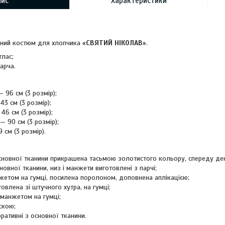
пис
Характеристики
ний костюм для хлопчика «
СВЯТИЙ НІКОЛАВ
».
тлас;
арча.
 96 см (3 розмір);
3 см (3 розмір);
6 см (3 розмір);
 90 см (3 розмір);
 см (3 розмір).
новної тканини прикрашена тасьмою золотистого кольору, спереду дек
новної тканини, низ і манжети виготовлені з парчі;
етом на гумці, посилена поролоном, доповнена аплікацією;
овлена зі штучного хутра, на гумці;
 манжетом на гумці;
скою;
ративні з основної тканини.