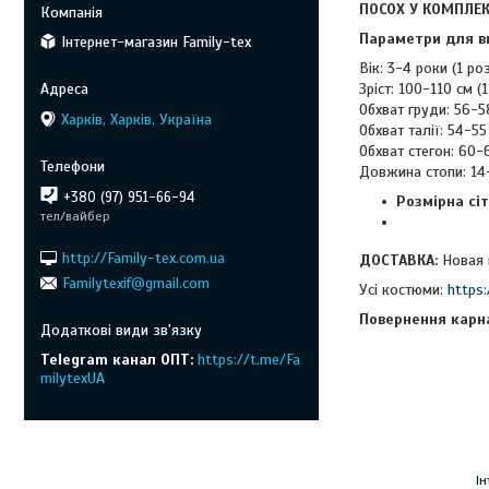
ПОСОХ У КОМПЛЕК
Параметри для в
Інтернет-магазин Family-tex
Вік: 3-4 роки (1 роз
Зріст: 100-110 см (
Обхват груди: 56-58
Харків, Харків, Україна
Обхват талії: 54-55
Обхват стегон: 60-6
Довжина стопи: 14-1
+380 (97) 951-66-94
Розмірна сіт
тел/вайбер
http://Family-tex.com.ua
ДОСТАВКА:
Новая 
Familytexif@gmail.com
Усі костюми:
https
Повернення карн
Telegram канал ОПТ
https://t.me/Fa
milytexUA