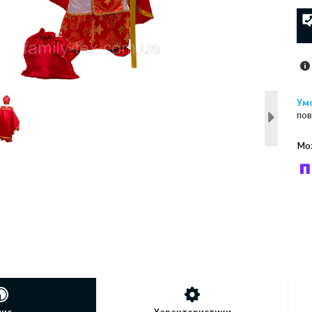
пов
У к
буд