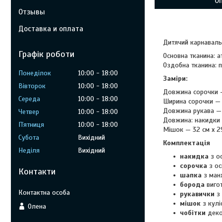
О
Отзывы
Доставка и оплата
Дитячий карнаваль
Графік роботи
Основна тканина: а
Оздобна тканина: п
Понеділок
10:00
18:00
Заміри:
Вівторок
10:00
18:00
Довжина сорочки —
Середа
10:00
18:00
Ширина сорочки — 4
Довжина рукава — 4
Четвер
10:00
18:00
Довжина: накидки —
Пʼятниця
10:00
18:00
Мішок — 32 см х 29
Субота
Вихідний
Комплектація
Неділя
Вихідний
накидка
з ос
сорочка
з ос
Контакти
шапка
з манж
борода
вигот
рукавички
з
мішок
з кулі
Олена
чобітки
деко