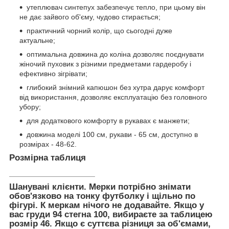
утеплювач синтепух забезпечує тепло, при цьому він
не дає зайвого об'єму, чудово стирається;
практичний чорний колір, що сьогодні дуже
актуальне;
оптимальна довжина до коліна дозволяє поєднувати
жіночий пуховик з різними предметами гардеробу і
ефективно зігрівати;
глибокий знімний капюшон без хутра дарує комфорт
від використання, дозволяє експлуатацію без головного
убору;
для додаткового комфорту в рукавах є манжети;
довжина моделі 100 см, рукави - 65 см, доступно в
розмірах - 48-62.
Розмірна таблиця
_____________________
Шанувані клієнти. Мерки потрібно знімати
обов'язково на тонку футболку і щільно по
фігурі. К меркам нічого не додавайте. Якщо у
вас груди 94 стегна 100, вибираєте за таблицею
розмір 46. Якщо є суттєва різниця за об'ємами,