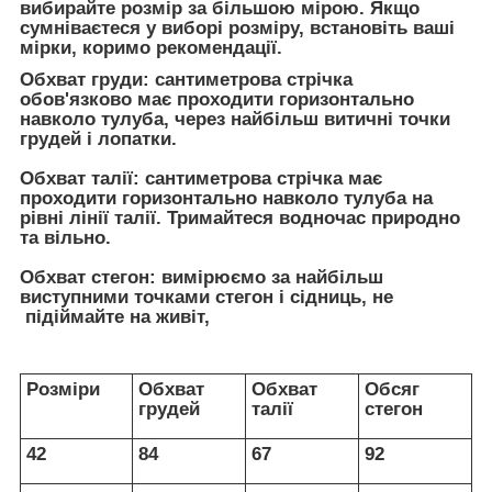
вибирайте розмір за більшою мірою. Якщо
сумніваєтеся у виборі розміру, встановіть ваші
мірки, коримо рекомендації.
Обхват груди:
сантиметрова стрічка
обов'язково має проходити горизонтально
навколо тулуба, через найбільш витичні точки
грудей і лопатки.
Обхват талії:
сантиметрова стрічка має
проходити горизонтально навколо тулуба на
рівні лінії талії. Тримайтеся водночас природно
та вільно.
Обхват стегон:
вимірюємо за найбільш
виступними точками стегон і сідниць, не
підіймайте на живіт,
Розміри
Обхват
Обхват
Обсяг
грудей
талії
стегон
42
84
67
92