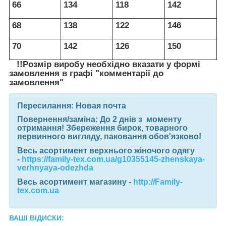
66
134
118
142
68
138
122
146
70
142
126
150
!!Розмір виробу необхідно вказати у формі
замовлення в графі "комментарії до
замовлення"
Пересилання:
Новая почта
Повернення/заміна:
До 2 днів з моменту
отримання! Збереження бирок, товарного
первинного вигляду, паковання обов'язково!
Весь асортимент верхнього жіночого одягу
-
https://family-tex.com.ua/g10355145-zhenskaya-
verhnyaya-odezhda
Весь асортимент магазину
-
http://Family-
tex.com.ua
ВАШІ ВІДИСКИ: