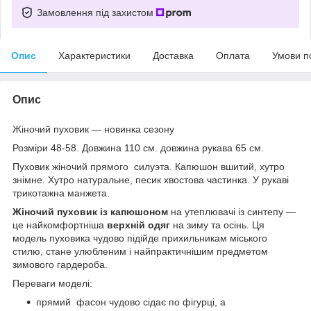
Замовлення під захистом
Опис
Характеристики
Доставка
Оплата
Умови п
Опис
Жіночий пуховик — новинка сезону
Розміри 48-58. Довжина 110 см. довжина рукава 65 см.
Пуховик жіночий прямого силуэта. Капюшон вшитий, хутро
знімне. Хутро натуральне, песик хвостова частинка. У рукаві
трикотажна манжета.
Жіночий пуховик із капюшоном
на утеплювачі із синтепу —
це найкомфортніша
верхній одяг
на зиму та осінь. Ця
модель пуховика чудово підійде прихильникам міського
стилю, стане улюбленим і найпрактичнішим предметом
зимового гардероба.
Переваги моделі:
прямий фасон чудово сідає по фігурці, а