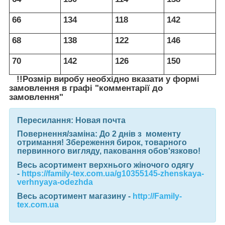
66
134
118
142
68
138
122
146
70
142
126
150
!!Розмір виробу необхідно вказати у формі
замовлення в графі "комментарії до
замовлення"
Пересилання:
Новая почта
Повернення/заміна:
До 2 днів з моменту
отримання! Збереження бирок, товарного
первинного вигляду, паковання обов'язково!
Весь асортимент верхнього жіночого одягу
-
https://family-tex.com.ua/g10355145-zhenskaya-
verhnyaya-odezhda
Весь асортимент магазину
-
http://Family-
tex.com.ua