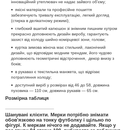
інноваційний утеплювач не надає зайвого об'єму;
якісні матеріали та професійне пошиття
забезпечують тривалу експлуатацію, легкий догляд
(стирка в делікатному режимі);
глибокий вшитий капюшон зі знімним пишним хутром
прекрасно доповнюють дизайн виробу, гарантують
захист від холоду шийно-комірцевої зони, голови;
куртка зимова жіноча має стильний, лаконічний
дизайн, що відповідає модним трендам, його чудово
доповнюють геометричні відстрочення, декор внизу з
боків;
в рукавах є текстильна манжета, що відрізає
потрапляння холоду;
доступний виріб у розмірах від 46 до 58, довжина
пуховика — 110 см, довжина рукавів — 65 см.
Розмірна таблиця
_____________________
Шанувані клієнти. Мерки потрібно знімати
обов'язково на тонку футболку і щільно по
фігурі. К меркам нічого не додавайте. Якщо у