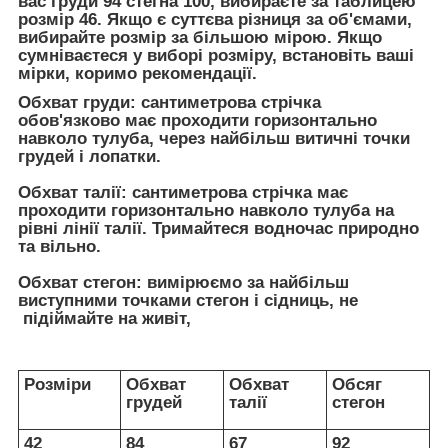
вас груди 94 стегна 100, вибираєте за таблицею
розмір 46. Якщо є суттєва різниця за об'ємами,
вибирайте розмір за більшою мірою. Якщо
сумніваєтеся у виборі розміру, встановіть ваші
мірки, коримо рекомендації.
Обхват груди:
сантиметрова стрічка
обов'язково має проходити горизонтально
навколо тулуба, через найбільш витичні точки
грудей і лопатки.
Обхват талії:
сантиметрова стрічка має
проходити горизонтально навколо тулуба на
рівні лінії талії. Тримайтеся водночас природно
та вільно.
Обхват стегон:
вимірюємо за найбільш
виступними точками стегон і сідниць, не
підіймайте на живіт,
Розміри
Обхват
Обхват
Обсяг
грудей
талії
стегон
42
84
67
92