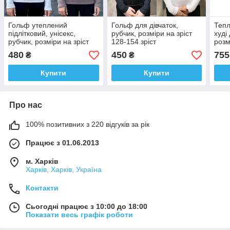
Гольф утеплений
Гольф для дівчаток,
Тепл
підлітковий, унісекс,
рубчик, розміри на зріст
худі
рубчик, розміри на зріст
128-154 зріст
розм
128-154 зріст
158
480
450
755
₴
₴
Купити
Купити
Про нас
100% позитивних з 220 відгуків за рік
Працює з 01.06.2013
м. Харків
Харків, Харків, Україна
Контакти
Сьогодні працює з 10:00 до 18:00
Показати весь графік роботи