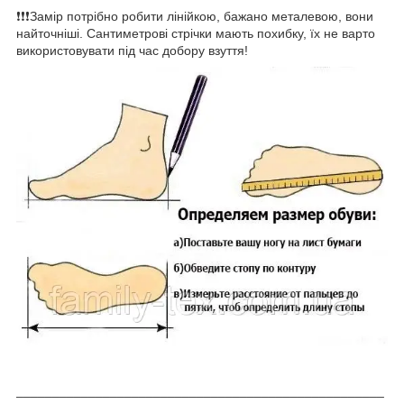
❗❗❗Замір потрібно робити лінійкою, бажано металевою, вони
найточніші. Сантиметрові стрічки мають похибку, їх не варто
використовувати під час добору взуття!
___________________________________________________