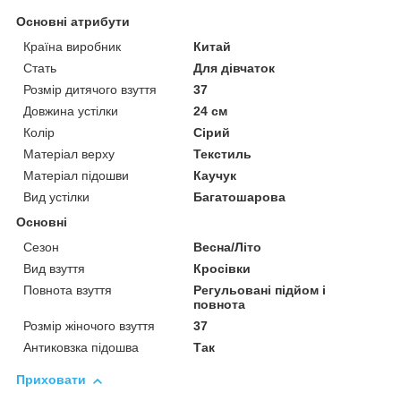
Основні атрибути
Країна виробник
Китай
Стать
Для дівчаток
Розмір дитячого взуття
37
Довжина устілки
24 см
Колір
Сірий
Матеріал верху
Текстиль
Матеріал підошви
Каучук
Вид устілки
Багатошарова
Основні
Сезон
Весна/Літо
Вид взуття
Кросівки
Повнота взуття
Регульовані підйом і
повнота
Розмір жіночого взуття
37
Антиковзка підошва
Так
Приховати