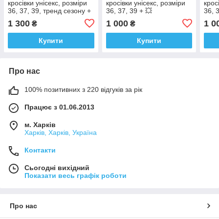
кросівки унісекс, розміри
кросівки унісекс, розміри
крос
36, 37, 39, тренд сезону +
36, 37, 39 + 💥
36, 
💥 ВІДЕООБЗОР!
ВІДЕООБЗОР!
ВІД
1 300
1 000
1 0
₴
₴
Купити
Купити
Про нас
100% позитивних з 220 відгуків за рік
Працює з 01.06.2013
м. Харків
Харків, Харків, Україна
Контакти
Сьогодні вихідний
Показати весь графік роботи
Про нас