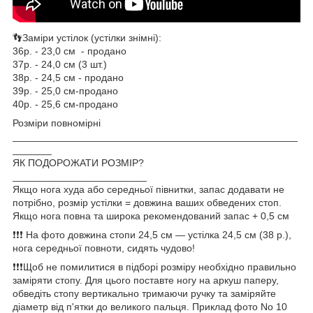
👣Заміри устілок (устілки знімні):
36р. - 23,0 см - продано
37р. - 24,0 см (3 шт.)
38р. - 24,5 см - продано
39р. - 25,0 см-продано
40р. - 25,6 см-продано
Розміри повномірні
___________________________________________________
_______
ЯК ПОДОРОЖАТИ РОЗМІР?
________________________
Якщо нога худа або середньої півнитки, запас додавати не
потрібно, розмір устілки = довжина ваших обведених стоп.
Якщо нога повна та широка рекомендований запас + 0,5 см
❗❗❗ На фото довжина стопи 24,5 см — устілка 24,5 см (38 р.),
нога середньої повноти, сидять чудово!
❗❗❗Щоб не помилитися в підборі розміру необхідно правильно
заміряти стопу. Для цього поставте ногу на аркуш паперу,
обведіть стопу вертикально тримаючи ручку та заміряйте
діаметр від п'ятки до великого пальця. Приклад фото No 10