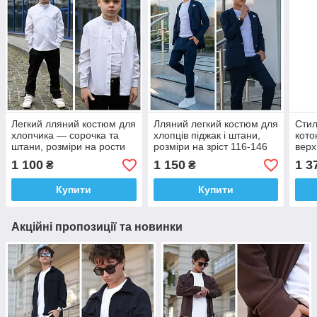
Легкий лляний костюм для
Лляний легкий костюм для
Стил
хлопчика — сорочка та
хлопців піджак і штани,
кото
штани, розміри на рости
розміри на зріст 116-146
верх
122-146
для 
1 100
1 150
1 3
₴
₴
зріс
Купити
Купити
Акційні пропозиції та новинки