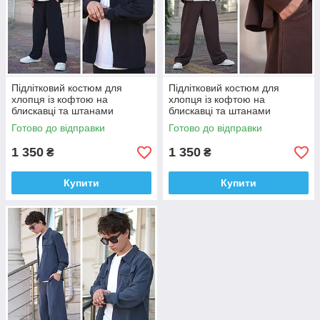
Підлітковий костюм для
Підлітковий костюм для
хлопця із кофтою на
хлопця із кофтою на
блискавці та штанами
блискавці та штанами
вільного крою, розміри 152,
вільного крою, розміри 152,
Готово до відправки
Готово до відправки
158, 164,170
158, 164,170
1 350
1 350
₴
₴
Купити
Купити