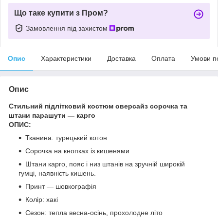
Що таке купити з Пром?
Замовлення під захистом
Опис
Характеристики
Доставка
Оплата
Умови п
Опис
Стильний підлітковий костюм оверсайз сорочка та
штани парашути — карго
ОПИС:
Тканина: турецький котон
Сорочка на кнопках із кишенями
Штани карго, пояс і низ штанів на зручній широкій
гумці, наявність кишень.
Принт — шовкографія
Колір: хакі
Сезон: тепла весна-осінь, прохолодне літо