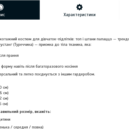
пис
Характеристики
икотажний костюм для дівчаток-підлітків: топ і штани палаццо — трендо
мустанг
(Туреччина) — приємна до тіла тканина, яка:
сля прання
і форму навіть після багаторазового носіння
версальний та легко поєднується з іншим гардеробом.
0 см)
6 см)
2 см)
5 см)
авильний розмір, вкажіть:
дитини
енька / середня / повна)