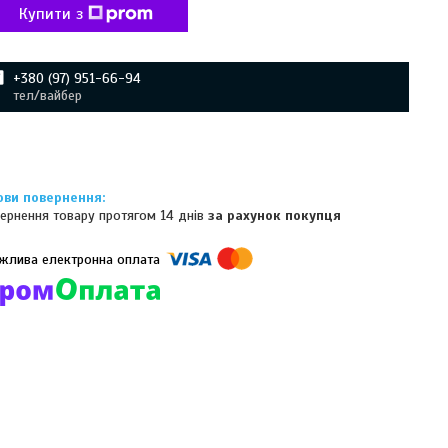
Купити з
+380 (97) 951-66-94
тел/вайбер
ернення товару протягом 14 днів
за рахунок покупця
омпанії підключені електронні платежі. Тепер ви можете купити
ь-який товар не покидаючи сайту.