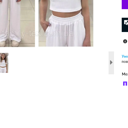
пов
У к
буд