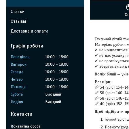
Статьи
О
Отзывы
Доставка и оплата
Стильний літній тр
Матеріал:
рубчик 
Графік роботи
✔ не кошлатиться
✔ не дає усадку пі
Понеділок
10:00
18:00
✔ не просвічується
Вівторок
10:00
18:00
✔ зберігає вигляд 
Середа
10:00
18:00
Колір: білий — уні
Четвер
10:00
18:00
Розміри:
Пʼятниця
10:00
18:00
📏 34 (зріст 134–14
📏 36 (зріст 140–14
Субота
Вихідний
📏 38 (зріст 146–15
Неділя
Вихідний
📏 40 (зріст 152–15
Щоб підібрати пр
Контакти
Точний зріст 
Повноту (худ