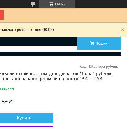
Кошик
ближчого робочого дня (10.08).
Кошик
Код:
KRL Лора рубчик
ильний літній костюм для дівчаток "Лора" рубчик,
п і штани палацо, розміри на рости 134 — 158
аявності
089 ₴
Купити