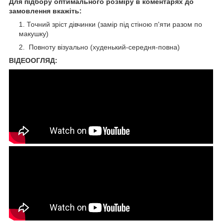
Для підбору оптимального розміру в коментарях до
замовлення вкажіть:
Точний зріст дівчинки (замір під стіною п'яти разом по
макушку)
Повноту візуально (худенький-середня-повна)
ВІДЕООГЛЯД: