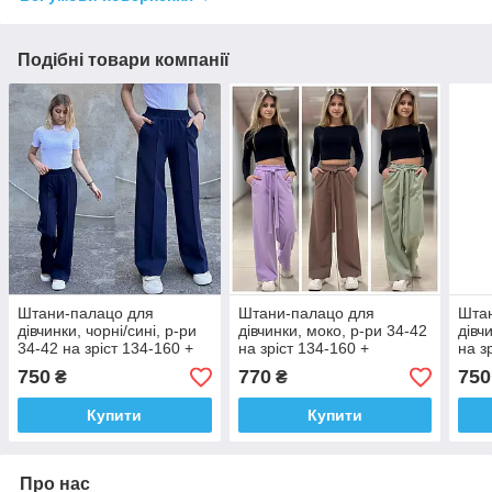
Подібні товари компанії
Штани-палацо для
Штани-палацо для
Шта
дівчинки, чорні/сині, р-ри
дівчинки, моко, р-ри 34-42
дівч
34-42 на зріст 134-160 +
на зріст 134-160 +
на з
ВІДЕООГЛЯД!
ВІДЕООГЛЯД!
ВІД
750
770
750
₴
₴
Купити
Купити
Про нас