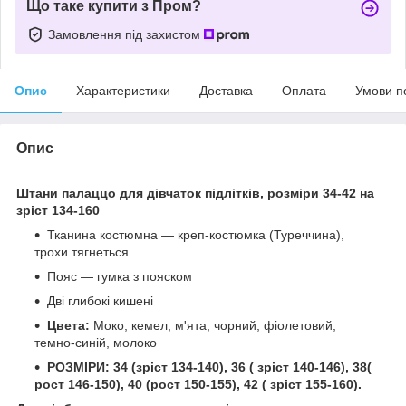
Що таке купити з Пром?
Замовлення під захистом
Опис
Характеристики
Доставка
Оплата
Умови п
Опис
Штани палаццо для дівчаток підлітків, розміри 34-42 на
зріст 134-160
Тканина костюмна — креп-костюмка (Туреччина),
трохи тягнеться
Пояс — гумка з пояском
Дві глибокі кишені
Цвета:
Моко, кемел, м'ята, чорний, фіолетовий,
темно-синій, молоко
РОЗМІРИ: 34 (зріст 134-140), 36 ( зріст 140-146), 38(
рост 146-150), 40 (рост 150-155), 42 ( зріст 155-160).