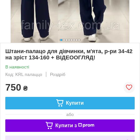
Штани-палацо для дівчинки, м'ята, р-ри 34-42
на зріст 134-160 + ВІДЕООГЛЯД!
В наявності
Код: KRL палаццо
Роздріб
750
₴
Купити
або
Купити з