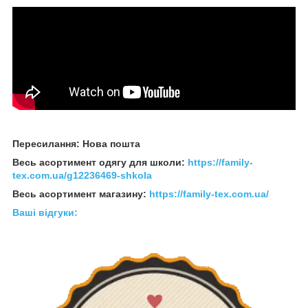
Пересилання: Нова пошта
Весь асортимент одягу для школи:
https://family-
tex.com.ua/g12236469-shkola
Весь асортимент магазину:
https://family-tex.com.ua/
Ваші відгуки: