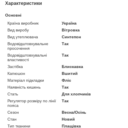
Характеристики
Основні
Країна виробник
Україна
Вид виробу
Вітровка
Вид утеплювача
Синтепон
Водовідштовхувальне
Так
просочення
Водовідштовхувальні
Так
властивості
Застібка
Блискавка
Капюшон
Вшитий
Матеріал підкладки
Фліс
Наявність кишень
Так
Стать
Для хлопчиків
Регулятор розміру по лінії
Так
пояса
Сезон
Весна/Осінь
Стан
Новий
Тип тканини
Плащівка