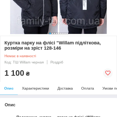
Куртка парку на флісі "Willam підліткова,
розміри на зріст 128-146
Немає в наявності
Код: ТШ Willam черная
Роздріб
1 100
₴
Опис
Характеристики
Доставка
Оплата
Умови п
Опис
Подовжена куртка — парка на флісі «Willam»