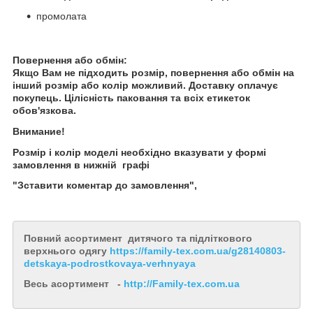
промолата
Повернення або обмін:
Якщо Вам не підходить розмір, повернення або обмін на
інший розмір або колір можливий. Доставку оплачує
покупець. Цілісність паковання та всіх етикеток
обов'язкова.
Внимание!
Розмір і колір моделі необхідно вказувати у формі
замовлення в нижній графі
"Зставити коментар до замовлення",
Повний асортимент дитячого та підліткового
верхнього одягу
https://family-tex.com.ua/g28140803-
detskaya-podrostkovaya-verhnyaya
Весь асортимент -
http://Family-tex.com.ua