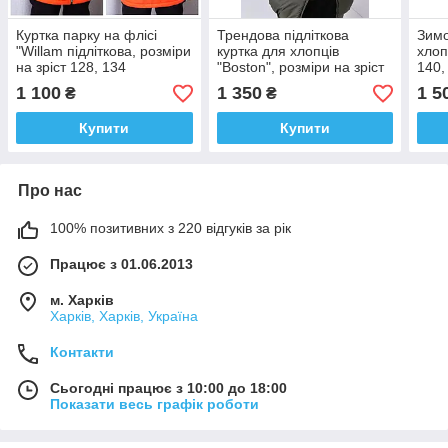
Куртка парку на флісі
Трендова підліткова
Зимо
"Willam підліткова, розміри
куртка для хлопців
хлоп
на зріст 128, 134
"Boston", розміри на зріст
140,
146 — 170 + Відеоогляд!
1 100
1 350
1 5
₴
₴
Купити
Купити
Про нас
100% позитивних з 220 відгуків за рік
Працює з 01.06.2013
м. Харків
Харків, Харків, Україна
Контакти
Сьогодні працює з 10:00 до 18:00
Показати весь графік роботи