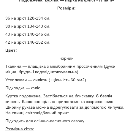
Розміри:
36 на зріст 128-134 см,
38 на зріст 134-140 см,
40 на зріст 140-146 см,
42 на зріст 146-152 см,
Цвет:
чорний
Тканина — плащівка з мембранним просоченням (дуже
міцна, брудо- і водовідштовхувальна).
Утеплювач — силікон ( щільність 60 г/м2
)
Підкладка — фліс.
Куртка подовжена. Застібається на блискавку. Є безліч
кишень. Капюшон щільно прилягаємо та закриває шию.
Ширину рукава можна відрегулювати за допомогою липучки.
На спинці світловідбивний принт.
Підходить для осінньо-весняного сезону.
Розмірна сітка: