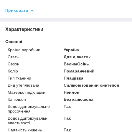
Приховати
Характеристики
Основні
Країна виробник
Україна
Стать
Для дівчаток
Сезон
Весна/Осінь
Колір
Помаранчевий
Тип тканини
Плащівка
Вид утеплювача
Силіконізований синтепон
Матеріал підкладки
Нейлон
Капюшон
Без капюшона
Водовідштовхувальне
Так
просочення
Водовідштовхувальні
Так
властивості
Наявність кишень
Так