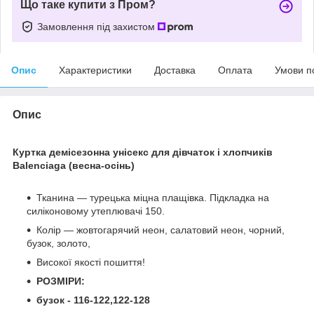
Що таке купити з Пром?
Замовлення під захистом
Опис
Характеристики
Доставка
Оплата
Умови п
Опис
Куртка демісезонна унісекс для дівчаток і хлопчиків
Balenciaga (весна-осінь)
Тканина — турецька міцна плащівка. Підкладка на
силіконовому утеплювачі 150.
Колір — жовтогарячий неон, салатовий неон, чорний,
бузок, золото,
Високої якості пошиття!
РОЗМІРИ:
бузок - 116-122,122-128