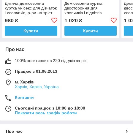
Дитяча демісезонна
Демісезонна куртка
Демі
куртка унісекс для дівчаток
двостороння для
двос
і хлопчиків, р-ри на зріст
хлопчиків і підлітків
хлопч
116 — 140
«Арсен — 3», розміри на
«Арс
980
1 020
1 0
₴
₴
зріст 116 — 158
зріс
Купити
Купити
Про нас
100% позитивних з 220 відгуків за рік
Працює з 01.06.2013
м. Харків
Харків, Харків, Україна
Контакти
Сьогодні працює з 10:00 до 18:00
Показати весь графік роботи
Про нас