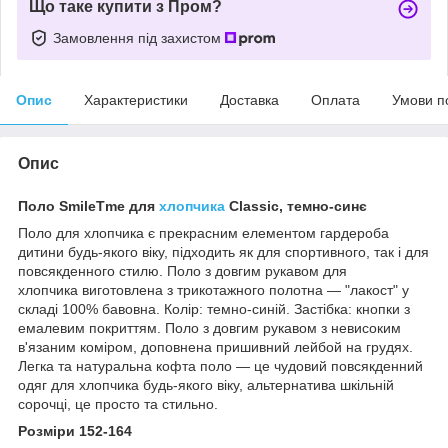
Що таке купити з Пром?
Замовлення під захистом
Опис
Характеристики
Доставка
Оплата
Умови п
Опис
Поло SmileTme для
хлопчика
Classic, темно-синє
Поло для хлопчика є прекрасним елементом гардероба
дитини будь-якого віку, підходить як для спортивного, так і для
повсякденного стилю. Поло з довгим рукавом для
хлопчика виготовлена з трикотажного полотна — "лакост" у
складі 100% бавовна. Колір: темно-синій. Застібка: кнопки з
емалевим покриттям. Поло з довгим рукавом з невисоким
в'язаним коміром, доповнена пришивний лейбой на грудях.
Легка та натуральна кофта поло — це чудовий повсякденний
одяг для хлопчика будь-якого віку, альтернатива шкільній
сорочці, це просто та стильно.
Розміри 152-164