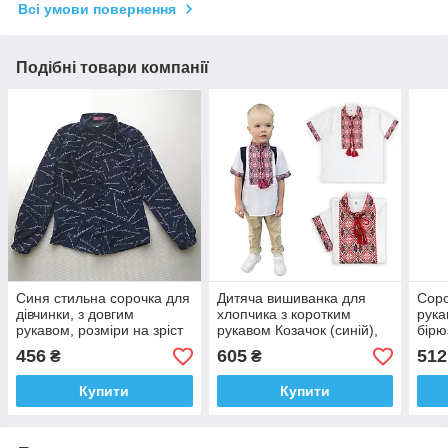
Всі умови повернення
Подібні товари компанії
Синя стильна сорочка для
Дитяча вишиванка для
Соро
дівчинки, з довгим
хлопчика з коротким
рука
рукавом, розміри на зріст
рукавом Козачок (синій),
бірю
122 — 152
розміри на рости 146, 152
456
605
512
₴
₴
Купити
Купити