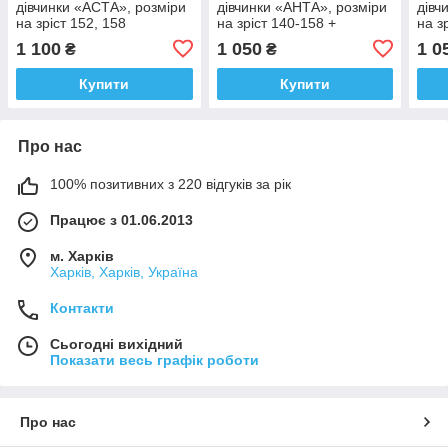
дівчинки «АСТА», розміри
дівчинки «АНТА», розміри
дівч
на зріст 152, 158
на зріст 140-158 +
на з
ВІДЕООБЗОР!
ВІД
1 100
1 050
1 0
₴
₴
Купити
Купити
Про нас
100% позитивних з 220 відгуків за рік
Працює з 01.06.2013
м. Харків
Харків, Харків, Україна
Контакти
Сьогодні вихідний
Показати весь графік роботи
Про нас