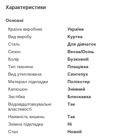
Характеристики
Основні
Країна виробник
Україна
Вид виробу
Куртка
Стать
Для дівчаток
Сезон
Весна/Осінь
Колір
Бузковий
Тип тканини
Плащівка
Вид утеплювача
Синтепух
Матеріал підкладки
Поліестер
Капюшон
Знімний
Застібка
Блискавка
Водовідштовхувальні
Так
властивості
Наявність кишень
Так
Знімна підкладка
Ні
Стан
Новий