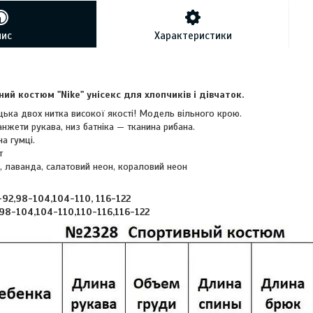
пис
Характеристики
ий костюм "Nike" унісекс для хлопчиків і дівчаток.
цька двох нитка високої якості! Модель вільного крою.
нжети рукава, низ батніка — тканина рибана.
а гумці.
т
, лаванда, салатовий неон, кораловий неон
-92,98-104,104-110, 116-122
98-104,104-110,110-116,116-122