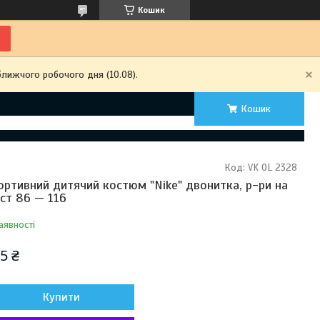
Кошик
ближчого робочого дня (10.08).
Кошик
Код:
VK OL 2328
ортивний дитячий костюм "Nike" двонитка, р-ри на
іст 86 — 116
аявності
5 ₴
Купити