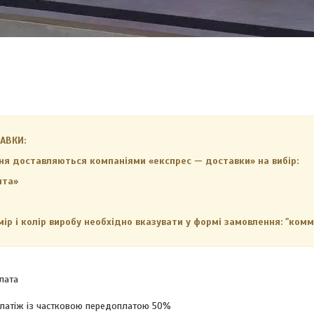
АВКИ:
ня доставляються компаніями «експрес — доставки» на вибір:
шта»
ір і колір виробу необхідно вказувати у формі замовлення: "комм
лата
латіж із частковою передоплатою 50%