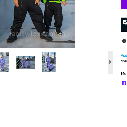
пов
У к
буд