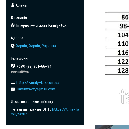
Олена
Інтернет-магазин Family-tex
Харків, Харків, Україна
+380 (97) 951-66-94
тел/вайбер
http://Family-tex.com.ua
Familytexif@gmail.com
Telegram канал ОПТ
https://t.me/Fa
milytexUA