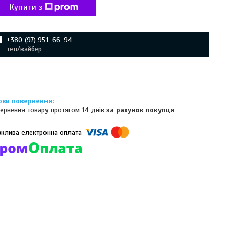
Купити з
+380 (97) 951-66-94
тел/вайбер
ернення товару протягом 14 днів
за рахунок покупця
омпанії підключені електронні платежі. Тепер ви можете купити
ь-який товар не покидаючи сайту.