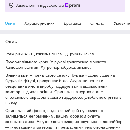
Замовлення під захистом
Опис
Характеристики
Доставка
Оплата
Умови п
Опис
Розміри 48-50. Довжина 90 см. Д. рукави 65 см.
Пуховик вільного крою. У рукаві трикотажна манжета.
Капюшон вшитий. Хутро чорнобурка, знімне.
Вільний крій – тренд цього сезону. Куртка чудово сідає на
будь-якій фігурі, прикрашає його. Акуратне пошиття,
бездоганна якість виробу подарує вам максимальний
комфорт під час носіння. Оригінальна куртка стане
справжньою окрасою вашого гардероба, улюбленою річчю в
ньому.
Оригінальний фасон, подовжений крій пуховика не
залишиться непоміченим, вашим образом будуть
захоплюватися. Як утеплювач використовується холофайбер
— інноваційний матеріал із прекрасними теплоізоляційними