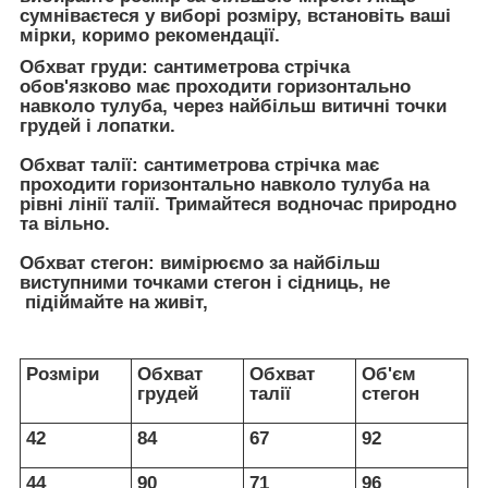
сумніваєтеся у виборі розміру, встановіть ваші
мірки, коримо рекомендації.
Обхват груди:
сантиметрова стрічка
обов'язково має проходити горизонтально
навколо тулуба, через найбільш витичні точки
грудей і лопатки.
Обхват талії:
сантиметрова стрічка має
проходити горизонтально навколо тулуба на
рівні лінії талії. Тримайтеся водночас природно
та вільно.
Обхват стегон:
вимірюємо за найбільш
виступними точками стегон і сідниць, не
підіймайте на живіт,
Розміри
Обхват
Обхват
Об'єм
грудей
талії
стегон
42
84
67
92
44
90
71
96