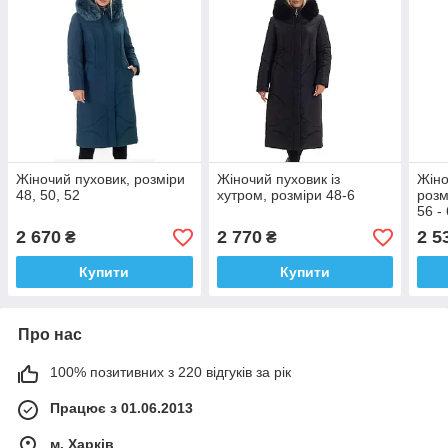
Жіночий пуховик, розміри
Жіночий пуховик із
Жіно
48, 50, 52
хутром, розміри 48-6
розм
56 -
2 670
2 770
2 5
₴
₴
Купити
Купити
Про нас
100% позитивних з 220 відгуків за рік
Працює з 01.06.2013
м. Харків