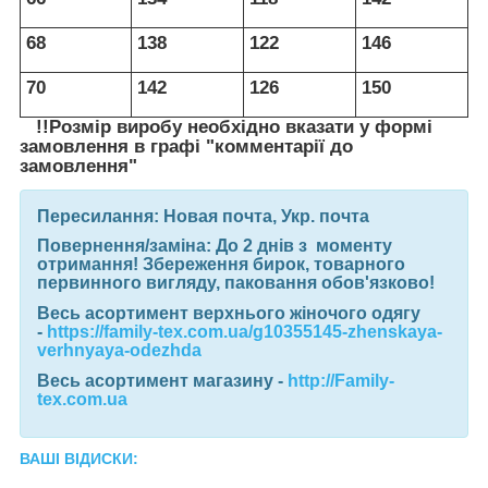
68
138
122
146
70
142
126
150
!!Розмір виробу необхідно вказати у формі
замовлення в графі "комментарії до
замовлення"
Пересилання:
Новая почта, Укр. почта
Повернення/заміна:
До 2 днів з моменту
отримання! Збереження бирок, товарного
первинного вигляду, паковання обов'язково!
Весь асортимент верхнього жіночого одягу
-
https://family-tex.com.ua/g10355145-zhenskaya-
verhnyaya-odezhda
Весь асортимент магазину
-
http://Family-
tex.com.ua
ВАШІ ВІДИСКИ: