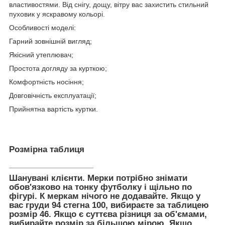
властивостями. Від снігу, дощу, вітру вас захистить стильний
пуховик у яскравому кольорі.
Особливості моделі:
Гарний зовнішній вигляд;
Якісний утеплювач;
Простота догляду за курткою;
Комфортність носіння;
Довговічність експлуатації;
Прийнятна вартість куртки.
Розмірна таблиця
_____________________
Шанувані клієнти. Мерки потрібно знімати
обов'язково на тонку футболку і щільно по
фігурі. К меркам нічого не додавайте. Якщо у
вас груди 94 стегна 100, вибираєте за таблицею
розмір 46. Якщо є суттєва різниця за об'ємами,
вибирайте розмір за більшою мірою. Якщо