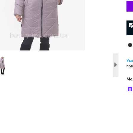
пов
У к
буд