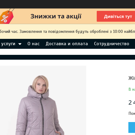
обочий час. Замовлення та повідомлення будуть оброблені з 10:00 найбл
 услуги
О нас
Доставка и оплата
Сотрудничество
Жі
В н
2 
Пок