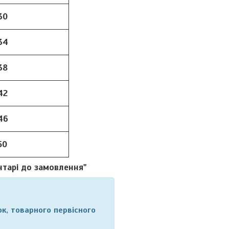
30
34
38
42
46
50
нтарі до замовлення"
к, товарного первісного