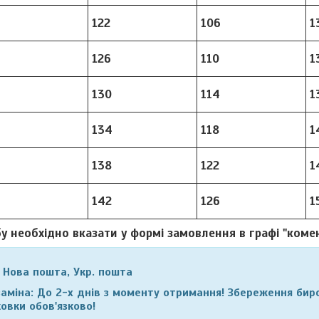
122
106
1
126
110
1
130
114
1
134
118
1
138
122
1
142
126
1
бу необхідно вказати у формі замовлення в графі "коме
Нова пошта, Укр. пошта
аміна:
До 2-х днів з моменту отримання! Збереження биро
овки обов'язково!