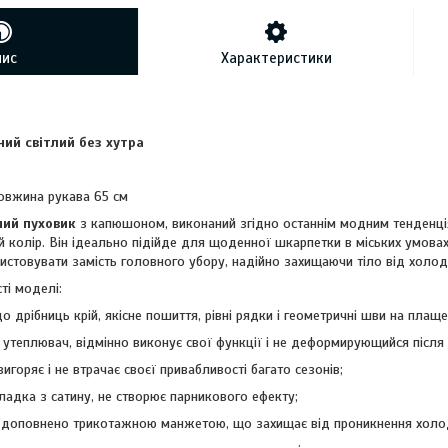
пис
Характеристики
ий світлий без хутра
овжина рукава 65 см
чий пуховик
з капюшоном, виконаний згідно останнім модним тенденція
й колір. Він ідеально підійде для щоденної шкарпетки в міських умов
истовувати замість головного убору, надійно захищаючи тіло від холод
ті моделі:
 дрібниць крій, якісне пошиття, рівні рядки і геометричні шви на плаще
 утеплювач, відмінно виконує свої функції і не деформирующийся після 
вигоряє і не втрачає своєї привабливості багато сезонів;
ладка з сатину, не створює парникового ефекту;
 доповнено трикотажною манжетою, що захищає від проникнення холоду