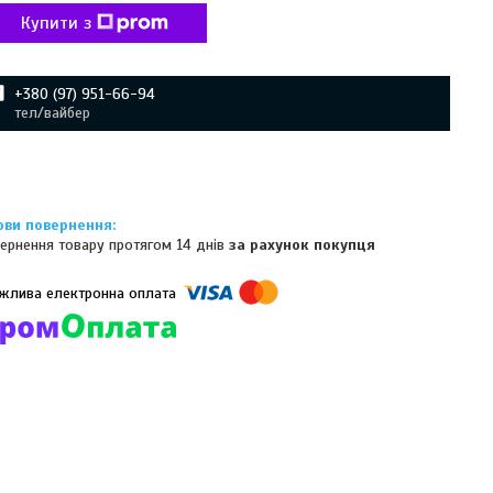
Купити з
+380 (97) 951-66-94
тел/вайбер
ернення товару протягом 14 днів
за рахунок покупця
омпанії підключені електронні платежі. Тепер ви можете купити
ь-який товар не покидаючи сайту.