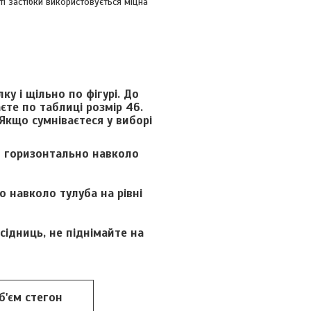
і застібки використовується міцна
у і щільно по фігурі. До
єте по таблиці розмір 46.
Якщо сумніваєтеся у виборі
и горизонтально навколо
 навколо тулуба на рівні
ідниць, не піднімайте на
б'єм стегон