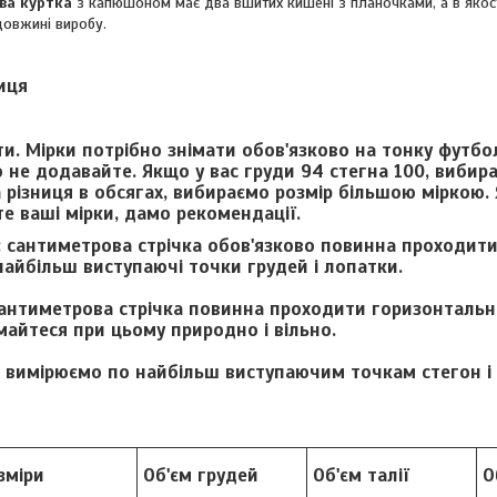
ова куртка
з капюшоном має два вшитих кишені з планочками, а в якост
довжині виробу.
иця
и. Мірки потрібно знімати обов'язково на тонку футболк
 не додавайте. Якщо у вас груди 94 стегна 100, вибира
 різниця в обсягах, вибираємо розмір більшою міркою. 
е ваші мірки, дамо рекомендації.
:
сантиметрова стрічка обов'язково повинна проходит
найбільш виступаючі точки грудей і лопатки.
антиметрова стрічка повинна проходити горизонтально
римайтеся при цьому природно і вільно.
вимірюємо по найбільш виступаючим точкам стегон і с
зміри
Об'єм грудей
Об'єм талії
О