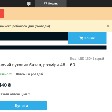
Кошик
ижчого робочого дня (сьогодні).
Кошик
Код:
LRD 160-1 серый
ночий пуховик батал, розміри 46 - 60
аявності
Оптом і в роздріб
440 ₴
азати оптові ціни
Купити