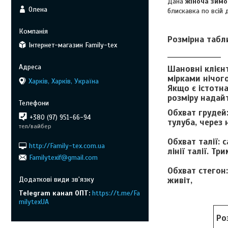
Дана
жіноча зим
Олена
блискавка по всій 
Розмірна табл
Інтернет-магазин Family-tex
_____________________
Шановні клієнт
мірками нічого
Харків, Харків, Україна
Якщо є істотна
розміру надайт
Обхват грудей
+380 (97) 951-66-94
тулуба, через 
тел/вайбер
Обхват талії:
с
http://Family-tex.com.ua
лінії талії. Т
Familytexif@gmail.com
Обхват стегон:
живіт,
Telegram канал ОПТ
https://t.me/Fa
milytexUA
Ро