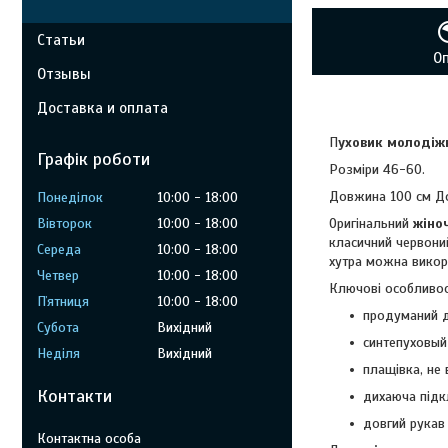
Статьи
О
Отзывы
Доставка и оплата
П
уховик молодіжн
Графік роботи
Розміри 46-60.
Довжина 100 см Д
Понеділок
10:00
18:00
Оригінальний
жіно
Вівторок
10:00
18:00
класичний червони
Середа
10:00
18:00
хутра можна викор
Четвер
10:00
18:00
Ключові особливос
Пʼятниця
10:00
18:00
продуманий до
Субота
Вихідний
синтепуховый
Неділя
Вихідний
плащівка, не 
Контакти
дихаюча підк
довгий рукав