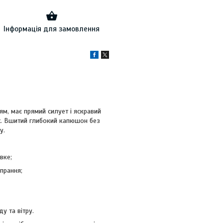
Інформація для замовлення
м, має прямий силует і яскравий
ах. Вшитий глибокий капюшон без
у.
вке;
прання;
 та вітру.