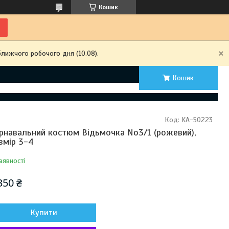
Кошик
ближчого робочого дня (10.08).
Кошик
Код:
KA-50223
рнавальний костюм Відьмочка No3/1 (рожевий),
змір 3-4
аявності
350 ₴
Купити