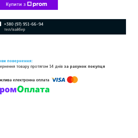
Купити з
+380 (97) 951-66-94
тел/вайбер
ернення товару протягом 14 днів
за рахунок покупця
омпанії підключені електронні платежі. Тепер ви можете купити
ь-який товар не покидаючи сайту.