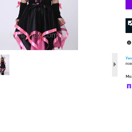
пов
У к
буд