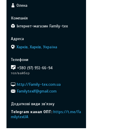
Олена
Інтернет-магазин Family-tex
Харків, Харків, Україна
+380 (97) 951-66-94
тел/вайбер
http://Family-tex.com.ua
Familytexif@gmail.com
Telegram канал ОПТ
https://t.me/Fa
milytexUA