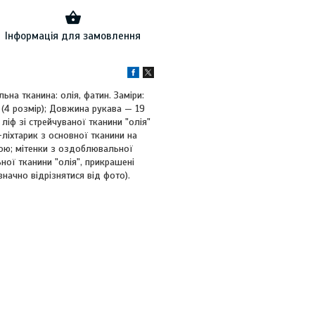
Інформація для замовлення
на тканина: олія, фатин. Заміри:
м (4 розмір); Довжина рукава — 19
 ліф зі стрейчуваної тканини "олія"
ліхтарик з основної тканини на
кою; мітенки з оздоблювальної
ної тканини "олія", прикрашені
ачно відрізнятися від фото).