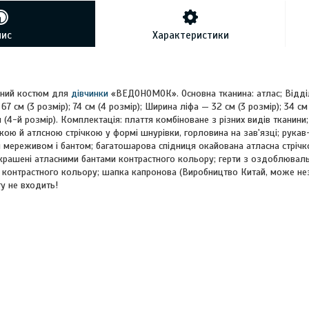
пис
Характеристики
ьний костюм для
дівчинки
«ВЕДОНОМОК». Основна тканина: атлас; Відділь
7 см (3 розмір); 74 см (4 розмір); Ширина ліфа — 32 см (3 розмір); 34 с
м (4-й розмір). Комплектація: плаття комбіноване з різних видів тканини;
ою й атлсною стрічкою у формі шнурівки, горловина на зав'язці; рукав-
й мереживом і бантом; багатошарова спідниця окайована атласна стріч
икрашені атласними бантами контрастного кольору; герти з оздоблюваль
 контрастного кольору; шапка капронова (Виробництво Китай, може незн
у не входить!