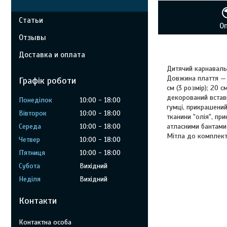
Статьи
О
Отзывы
Доставка и оплата
Дитячий карнавал
Довжина плаття — 6
Графік роботи
см (3 розмір); 20 с
декорований вставк
Понеділок
10:00
18:00
гумці, прикрашени
Вівторок
10:00
18:00
тканини "олія", пр
атласними бантами
Середа
10:00
18:00
Мітла до комплект
Четвер
10:00
18:00
Пʼятниця
10:00
18:00
Субота
Вихідний
Неділя
Вихідний
Контакти